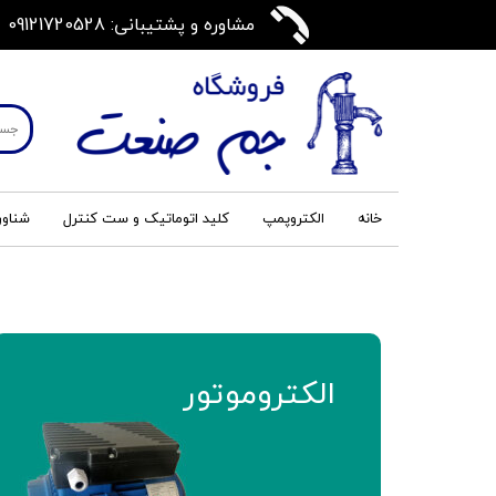
مشاوره و پشتیبانی: 09121720528
خانه
الکتروپمپ
کلید اتوماتیک و ست کنترل
شناور
الکتروموتور