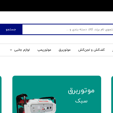
​فروشگاه جم صنعت
جستجو
کف‌کش و لجن‌کش
موتوربرق
موتورپمپ
لوازم جانبی
موتوربرق
سبک