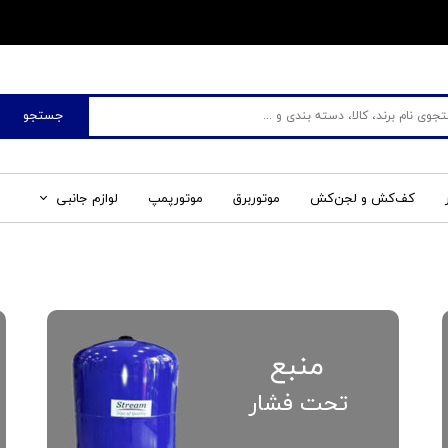
​فروشگاه جم صنعت
جستجو
کف‌کش و لجن‌کش
موتوربرق
موتورپمپ
لوازم جانبی
منبع
تحت فشار