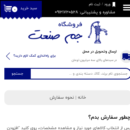
​فروشگاه جم صنعت
ورود
/
ثبت نام
سبد خرید
۰
مشاوره و پشتیبانی: 09121720528
حساب کاربری من
تغییر گذر واژه
سفارشات
خروج از حساب کاربری
ارسال وتحویل در محل
​​برای راه‌اندازی کمک لازم دارید؟
در سبدهای بالای سه میلیون تومان
جستجو
خانه |
نحوه سفارش
طور سفارش بدم؟
س از انتخاب کالاهای مورد نیاز و مشاهده مشخصات، روی کلید "افزودن