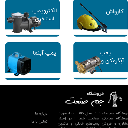
الکتروپمپ
کارواش
استخری
پمپ
پمپ آبنما
آبگرمکن و پکیج
فروشگاه جم صنعت در سال 1385 و به صورت
درباره ما
روشگاه فیزیکی فعالیت خود را در زمینه
تماس با ما
شاوره و فروش پمپ‌های خانگی و ماشین