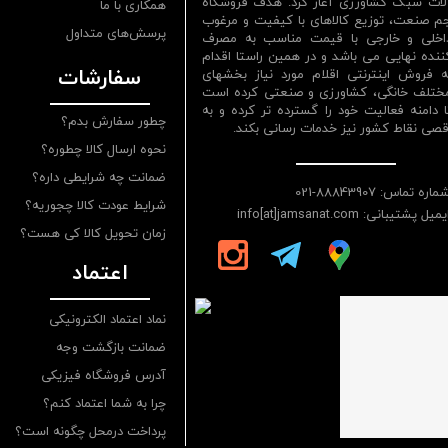
لات سبک کشاورزی آغاز کرد. هدف فروشگاه
همکاری با ما
م صنعت، توزیع کالاهای با کیفیت و مرغوب
پرسش‌های متداول
اخلی و خارجی با قیمت مناسب به مصرف
ننده نهایی می باشد و در همین راستا اقدام
سفارشات
ه فروش اینترنتی اقلام مورد نیاز بخشهای
ختلف خانگی، کشاورزی و صنعتی کرده است
ا دامنه فعالیت خود را گسترده تر کرده و به
چطور سفارش بدم؟
قصی نقاط کشور نیز خدمات رسانی بکند.
نحوه ارسال کالا چطوره؟
ضمانت چه شرایطی داره؟
ماره تماس: 88843907-021
شرایط عودت کالا چجوریه؟
یمیل پشتیبانی: info[at]jamsanat.com
زمان تحویل کالا کی هست؟
اعتماد
نماد اعتماد الکترونیکی
ضمانت بازگشت وجه
آدرس فروشگاه فیزیکی
چرا به شما اعتماد کنم؟
پرداخت درمحل چگونه است؟