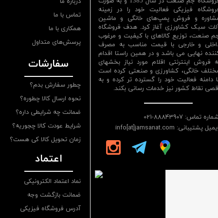
فروشگاه جم صنعت در سال 1385 و به صورت
درباره ما
روشگاه فیزیکی فعالیت خود را در زمینه
تماس با ما
شاوره و فروش پمپ‌های خانگی و ماشین
لات سبک کشاورزی آغاز کرد. هدف فروشگاه
همکاری با ما
م صنعت، توزیع کالاهای با کیفیت و مرغوب
پرسش‌های متداول
اخلی و خارجی با قیمت مناسب به مصرف
ننده نهایی می باشد و در همین راستا اقدام
سفارشات
ه فروش اینترنتی اقلام مورد نیاز بخشهای
ختلف خانگی، کشاورزی و صنعتی کرده است
ا دامنه فعالیت خود را گسترده تر کرده و به
چطور سفارش بدم؟
قصی نقاط کشور نیز خدمات رسانی بکند.
نحوه ارسال کالا چطوره؟
ضمانت چه شرایطی داره؟
ماره تماس: 88843907-021
شرایط عودت کالا چجوریه؟
یمیل پشتیبانی: info[at]jamsanat.com
زمان تحویل کالا کی هست؟
اعتماد
نماد اعتماد الکترونیکی
ضمانت بازگشت وجه
آدرس فروشگاه فیزیکی