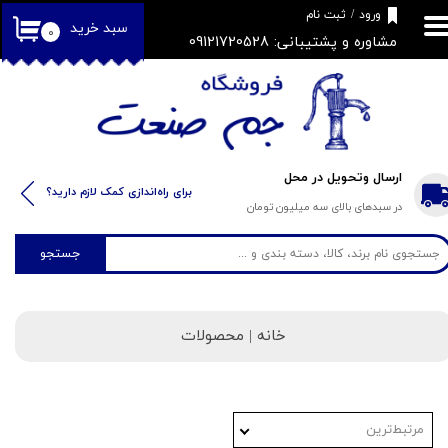
​فروشگاه جم صنعت
ورود
/
ثبت نام
سبد خرید
۰
مشاوره و پشتیبانی: 09121720528
حساب کاربری من
تغییر گذر واژه
سفارشات
خروج از حساب کاربری
ارسال وتحویل در محل
​​برای راه‌اندازی کمک لازم دارید؟
در سبدهای بالای سه میلیون تومان
جستجو
خانه | محصولات
مرتبط‌ترین