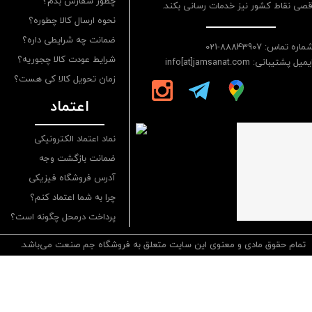
چطور سفارش بدم؟
قصی نقاط کشور نیز خدمات رسانی بکند.
نحوه ارسال کالا چطوره؟
ضمانت چه شرایطی داره؟
ماره تماس: 88843907-021
شرایط عودت کالا چجوریه؟
یمیل پشتیبانی: info[at]jamsanat.com
زمان تحویل کالا کی هست؟
اعتماد
نماد اعتماد الکترونیکی
ضمانت بازگشت وجه
آدرس فروشگاه فیزیکی
چرا به شما اعتماد کنم؟
پرداخت درمحل چگونه است؟
تمام حقوق مادی و معنوی این سایت متعلق به فروشگاه جم صنعت می‌باشد.