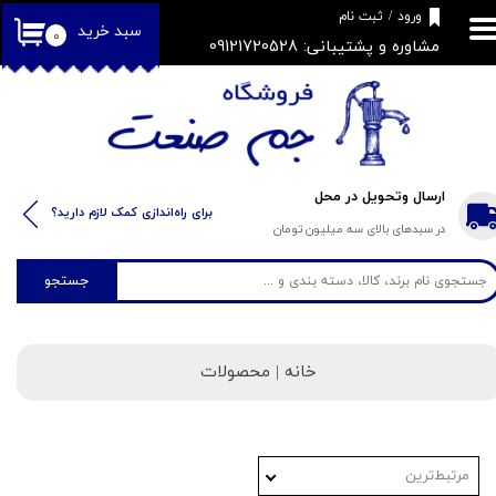
​فروشگاه جم صنعت
ورود
/
ثبت نام
سبد خرید
۰
مشاوره و پشتیبانی: 09121720528
حساب کاربری من
تغییر گذر واژه
سفارشات
خروج از حساب کاربری
ارسال وتحویل در محل
​​برای راه‌اندازی کمک لازم دارید؟
در سبدهای بالای سه میلیون تومان
جستجو
خانه | محصولات
مرتبط‌ترین