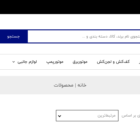
​فروشگاه جم صنعت
جستجو
کف‌کش و لجن‌کش
موتوربرق
موتورپمپ
لوازم جانبی
خانه | محصولات
 بر اساس
مرتبط‌ترین