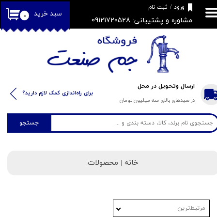
​فروشگاه جم صنعت
ورود
/
ثبت نام
سبد خرید
۰
مشاوره و پشتیبانی: 09121720528
حساب کاربری من
تغییر گذر واژه
سفارشات
خروج از حساب کاربری
ارسال وتحویل در محل
​​برای راه‌اندازی کمک لازم دارید؟
در سبدهای بالای سه میلیون تومان
جستجو
خانه | محصولات
مرتبط‌ترین