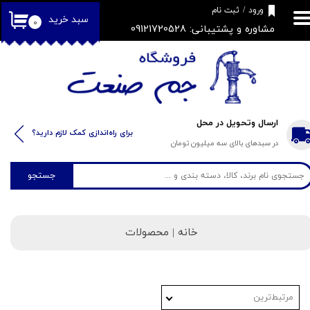
​فروشگاه جم صنعت
ورود
/
ثبت نام
سبد خرید
۰
مشاوره و پشتیبانی: 09121720528
حساب کاربری من
تغییر گذر واژه
سفارشات
خروج از حساب کاربری
ارسال وتحویل در محل
​​برای راه‌اندازی کمک لازم دارید؟
در سبدهای بالای سه میلیون تومان
جستجو
خانه | محصولات
مرتبط‌ترین