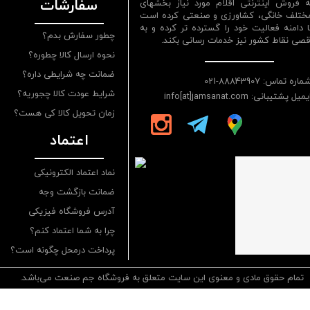
سفارشات
ه فروش اینترنتی اقلام مورد نیاز بخشهای
ختلف خانگی، کشاورزی و صنعتی کرده است
ا دامنه فعالیت خود را گسترده تر کرده و به
چطور سفارش بدم؟
قصی نقاط کشور نیز خدمات رسانی بکند.
نحوه ارسال کالا چطوره؟
ضمانت چه شرایطی داره؟
ماره تماس: 88843907-021
شرایط عودت کالا چجوریه؟
یمیل پشتیبانی: info[at]jamsanat.com
زمان تحویل کالا کی هست؟
اعتماد
نماد اعتماد الکترونیکی
ضمانت بازگشت وجه
آدرس فروشگاه فیزیکی
چرا به شما اعتماد کنم؟
پرداخت درمحل چگونه است؟
تمام حقوق مادی و معنوی این سایت متعلق به فروشگاه جم صنعت می‌باشد.