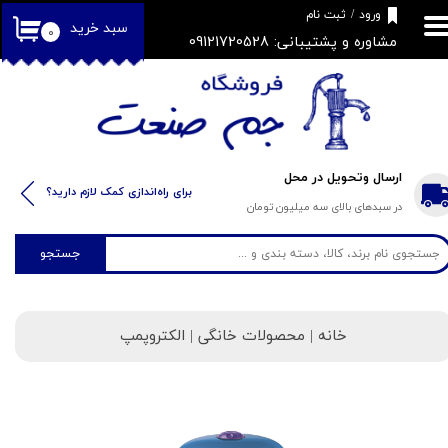
​فروشگاه جم صنعت
ورود
/
ثبت نام
سبد خرید
۰
مشاوره و پشتیبانی: 09121720528
حساب کاربری من
تغییر گذر واژه
سفارشات
خروج از حساب کاربری
ارسال وتحویل در محل
​​برای راه‌اندازی کمک لازم دارید؟
در سبدهای بالای سه میلیون تومان
جستجو
خانه
| محصولات خانگی | الکتروپمپ