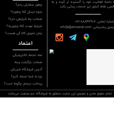
ا دامنه فعالیت خود را گسترده تر کرده و به
چطور سفارش بدم؟
قصی نقاط کشور نیز خدمات رسانی بکند.
نحوه ارسال کالا چطوره؟
ضمانت چه شرایطی داره؟
ماره تماس: 88843907-021
شرایط عودت کالا چجوریه؟
یمیل پشتیبانی: info[at]jamsanat.com
زمان تحویل کالا کی هست؟
اعتماد
نماد اعتماد الکترونیکی
ضمانت بازگشت وجه
آدرس فروشگاه فیزیکی
چرا به شما اعتماد کنم؟
پرداخت درمحل چگونه است؟
تمام حقوق مادی و معنوی این سایت متعلق به فروشگاه جم صنعت می‌باشد.