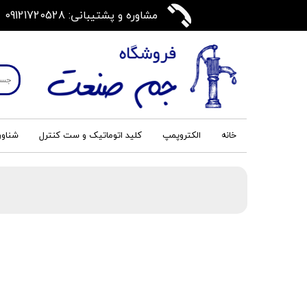
مشاوره و پشتیبانی: 09121720528
خانه
الکتروپمپ
کلید اتوماتیک و ست کنترل
شناور