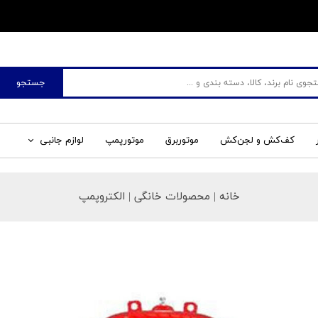
​فروشگاه جم صنعت
جستجو
کف‌کش و لجن‌کش
موتوربرق
موتورپمپ
لوازم جانبی
خانه
| محصولات خانگی | الکتروپمپ