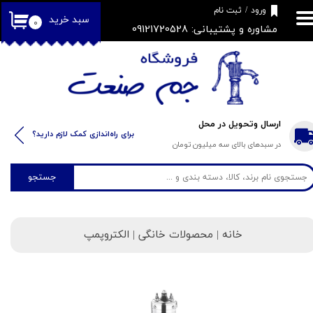
​فروشگاه جم صنعت
ورود
/
ثبت نام
سبد خرید
۰
مشاوره و پشتیبانی: 09121720528
حساب کاربری من
تغییر گذر واژه
سفارشات
خروج از حساب کاربری
ارسال وتحویل در محل
​​برای راه‌اندازی کمک لازم دارید؟
در سبدهای بالای سه میلیون تومان
جستجو
خانه
| محصولات خانگی | الکتروپمپ