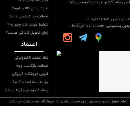
چطور سفارش بدم؟
قصی نقاط کشور نیز خدمات رسانی بکند.
نحوه ارسال کالا چطوره؟
ضمانت چه شرایطی داره؟
ماره تماس: 88843907-021
شرایط عودت کالا چجوریه؟
یمیل پشتیبانی: info[at]jamsanat.com
زمان تحویل کالا کی هست؟
اعتماد
نماد اعتماد الکترونیکی
ضمانت بازگشت وجه
آدرس فروشگاه فیزیکی
چرا به شما اعتماد کنم؟
پرداخت درمحل چگونه است؟
تمام حقوق مادی و معنوی این سایت متعلق به فروشگاه جم صنعت می‌باشد.