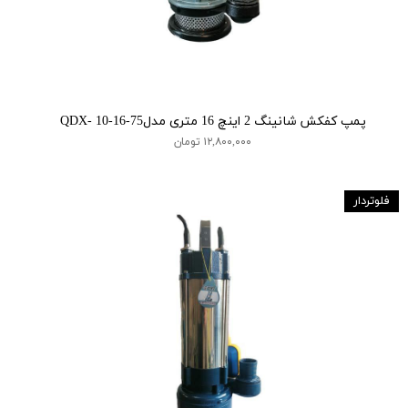
پمپ کفکش شانینگ 2 اینچ 16 متری مدلQDX- 10-16-75
۱۲,۸۰۰,۰۰۰ تومان
فلوتردار