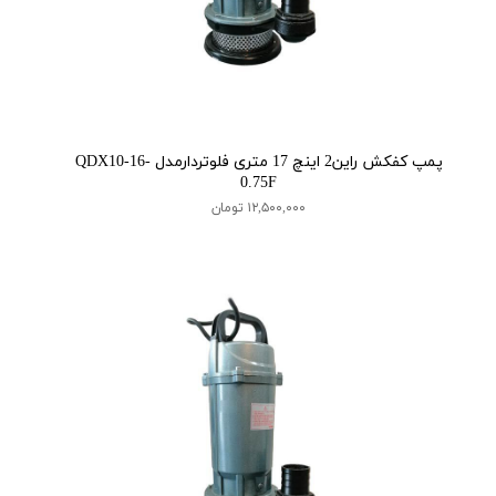
پمپ کفکش راین2 اینچ 17 متری فلوتردارمدل QDX10-16-
0.75F
۱۲,۵۰۰,۰۰۰ تومان