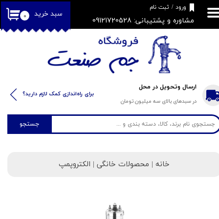
​فروشگاه جم صنعت
ورود
/
ثبت نام
سبد خرید
۰
مشاوره و پشتیبانی: 09121720528
حساب کاربری من
تغییر گذر واژه
سفارشات
خروج از حساب کاربری
ارسال وتحویل در محل
​​برای راه‌اندازی کمک لازم دارید؟
در سبدهای بالای سه میلیون تومان
جستجو
خانه
| محصولات خانگی | الکتروپمپ