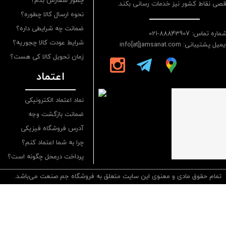
چطور سفارش بدم؟
قصی نقاط کشور نیز خدمات رسانی بکند.
نحوه ارسال کالا چطوره؟
ضمانت چه شرایطی داره؟
ماره تماس: 88843907-021
شرایط عودت کالا چجوریه؟
یمیل پشتیبانی: info[at]jamsanat.com
زمان تحویل کالا کی هست؟
اعتماد
نماد اعتماد الکترونیکی
ضمانت بازگشت وجه
آدرس فروشگاه فیزیکی
چرا به شما اعتماد کنم؟
پرداخت درمحل چگونه است؟
تمام حقوق مادی و معنوی این سایت متعلق به فروشگاه جم صنعت می‌باشد.