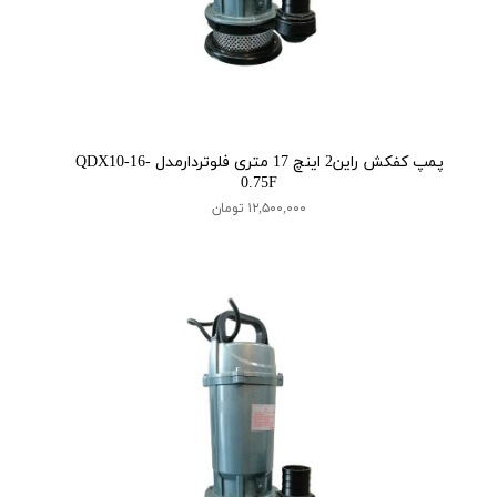
پمپ کفکش راین2 اینچ 17 متری فلوتردارمدل QDX10-16-
0.75F
۱۲,۵۰۰,۰۰۰ تومان