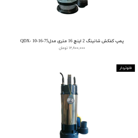
پمپ کفکش شانینگ 2 اینچ 16 متری مدلQDX- 10-16-75
۱۲,۸۰۰,۰۰۰ تومان
فلوتردار