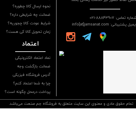
نحوه ارسال کالا چطوره؟
ضمانت چه شرایطی داره؟
ماره تماس: 88843907-021
شرایط عودت کالا چجوریه؟
یمیل پشتیبانی: info[at]jamsanat.com
زمان تحویل کالا کی هست؟
اعتماد
نماد اعتماد الکترونیکی
ضمانت بازگشت وجه
آدرس فروشگاه فیزیکی
چرا به شما اعتماد کنم؟
پرداخت درمحل چگونه است؟
تمام حقوق مادی و معنوی این سایت متعلق به فروشگاه جم صنعت می‌باشد.