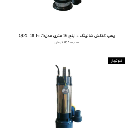
پمپ کفکش شانینگ 2 اینچ 16 متری مدلQDX- 10-16-75
۱۲,۸۰۰,۰۰۰ تومان
فلوتردار