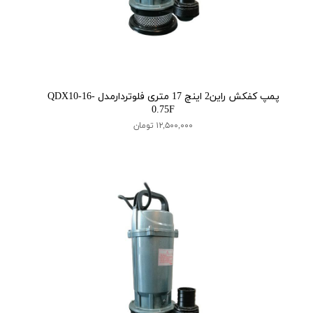
پمپ کفکش راین2 اینچ 17 متری فلوتردارمدل QDX10-16-
0.75F
۱۲,۵۰۰,۰۰۰ تومان