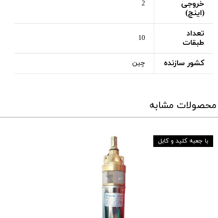
خروجی
2
(اینچ)
تعداد
10
طبقات
کشور سازنده
چین
محصولات مشابه
با جعبه کلید و کابل