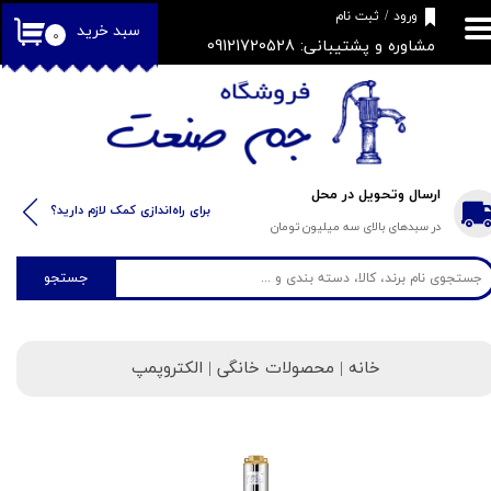
​فروشگاه جم صنعت
ورود
/
ثبت نام
سبد خرید
۰
مشاوره و پشتیبانی: 09121720528
حساب کاربری من
تغییر گذر واژه
سفارشات
خروج از حساب کاربری
ارسال وتحویل در محل
​​برای راه‌اندازی کمک لازم دارید؟
در سبدهای بالای سه میلیون تومان
جستجو
خانه
| محصولات خانگی | الکتروپمپ