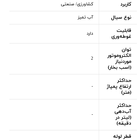
کاربرد
کشاورزی/ صنعتی
نوع سیال
آب تمیز
قابلیت
دارد
غوطه‌وری
توان
الکتروموتور
2
موردنیاز
(اسب بخار)
حداکثر
ارتفاع پمپاژ
-
(متر)
حداکثر
آب‌دهی
-
(لیتر در
دقیقه)
قطر لوله