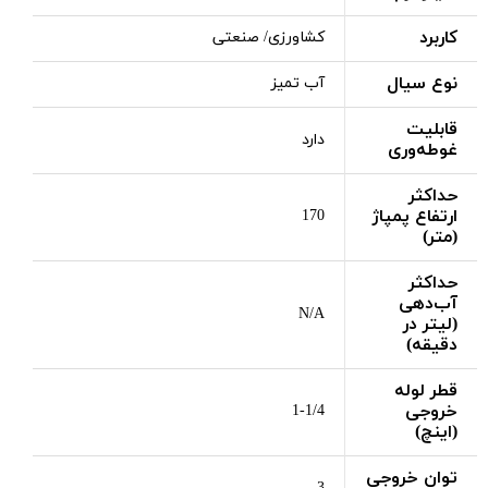
کاربرد
کشاورزی/ صنعتی
نوع سیال
آب تمیز
قابلیت
دارد
غوطه‌وری
حداکثر
ارتفاع پمپاژ
170
(متر)
حداکثر
آب‌دهی
N/A
(لیتر در
دقیقه)
قطر لوله
خروجی
1-1/4
(اینچ)
توان خروجی