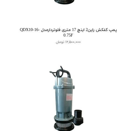
پمپ کفکش راین2 اینچ 17 متری فلوتردارمدل QDX10-16-
0.75F
۱۲,۵۰۰,۰۰۰ تومان