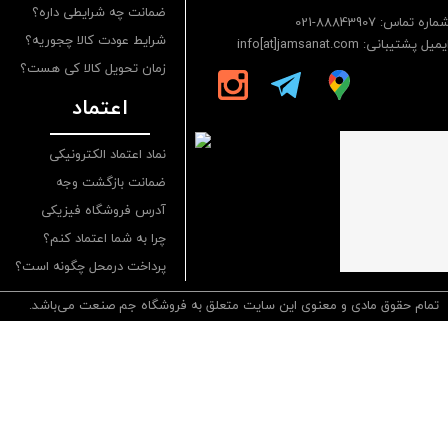
ضمانت چه شرایطی داره؟
ماره تماس: 88843907-021
شرایط عودت کالا چجوریه؟
یمیل پشتیبانی: info[at]jamsanat.com
زمان تحویل کالا کی هست؟
اعتماد
نماد اعتماد الکترونیکی
ضمانت بازگشت وجه
آدرس فروشگاه فیزیکی
چرا به شما اعتماد کنم؟
پرداخت درمحل چگونه است؟
تمام حقوق مادی و معنوی این سایت متعلق به فروشگاه جم صنعت می‌باشد.