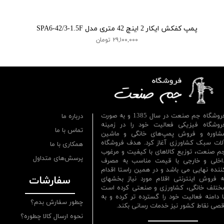
پمپ کفکش ایکار 2 اینچ 42 متری مدل SPA6-42/3-1.5F
۲۹,۱۰۰,۰۰۰ تومان
فروشگاه جم صنعت در سال 1385 و به صورت
درباره ما
روشگاه فیزیکی فعالیت خود را در زمینه
تماس با ما
شاوره و فروش پمپ‌های خانگی و ماشین
لات سبک کشاورزی آغاز کرد. هدف فروشگاه
همکاری با ما
م صنعت، توزیع کالاهای با کیفیت و مرغوب
پرسش‌های متداول
اخلی و خارجی با قیمت مناسب به مصرف
ننده نهایی می باشد و در همین راستا اقدام
سفارشات
ه فروش اینترنتی اقلام مورد نیاز بخشهای
ختلف خانگی، کشاورزی و صنعتی کرده است
ا دامنه فعالیت خود را گسترده تر کرده و به
چطور سفارش بدم؟
قصی نقاط کشور نیز خدمات رسانی بکند.
نحوه ارسال کالا چطوره؟