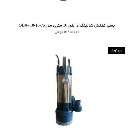
پمپ کفکش شانینگ 2 اینچ 16 متری مدلQDX- 10-16-75
۱۲,۸۰۰,۰۰۰ تومان
فلوتردار