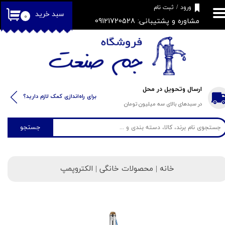
​فروشگاه جم صنعت
ورود
/
ثبت نام
سبد خرید
۰
مشاوره و پشتیبانی: 09121720528
حساب کاربری من
تغییر گذر واژه
سفارشات
خروج از حساب کاربری
ارسال وتحویل در محل
​​برای راه‌اندازی کمک لازم دارید؟
در سبدهای بالای سه میلیون تومان
جستجو
خانه
| محصولات خانگی | الکتروپمپ