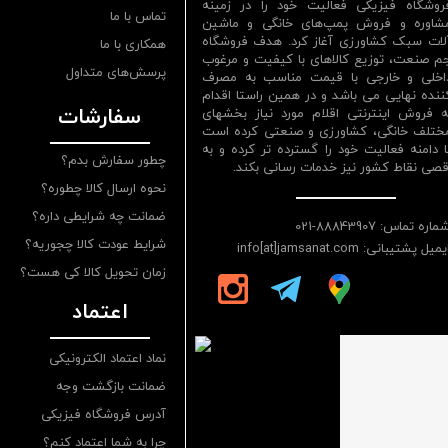
روشگاه فیزیکی فعالیت خود را در زمینه
تماس با ما
شاوره و فروش پمپ‌های خانگی و ماشین
لات سبک کشاورزی آغاز کرد. هدف فروشگاه
همکاری با ما
م صنعت، توزیع کالاهای با کیفیت و مرغوب
پرسش‌های متداول
اخلی و خارجی با قیمت مناسب به مصرف
ننده نهایی می باشد و در همین راستا اقدام
سفارشات
ه فروش اینترنتی اقلام مورد نیاز بخشهای
ختلف خانگی، کشاورزی و صنعتی کرده است
ا دامنه فعالیت خود را گسترده تر کرده و به
چطور سفارش بدم؟
قصی نقاط کشور نیز خدمات رسانی بکند.
نحوه ارسال کالا چطوره؟
ضمانت چه شرایطی داره؟
ماره تماس: 88843907-021
شرایط عودت کالا چجوریه؟
یمیل پشتیبانی: info[at]jamsanat.com
زمان تحویل کالا کی هست؟
اعتماد
نماد اعتماد الکترونیکی
ضمانت بازگشت وجه
آدرس فروشگاه فیزیکی
چرا به شما اعتماد کنم؟