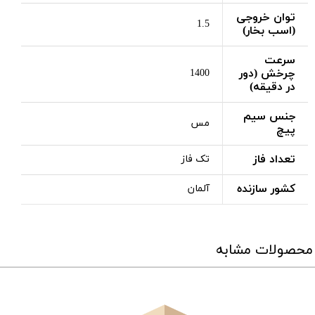
توان خروجی
1.5
(اسب بخار)
سرعت
چرخش (دور
1400
در دقیقه)
جنس سیم
مس
پیچ
تعداد فاز
تک فاز
کشور سازنده
آلمان
محصولات مشابه