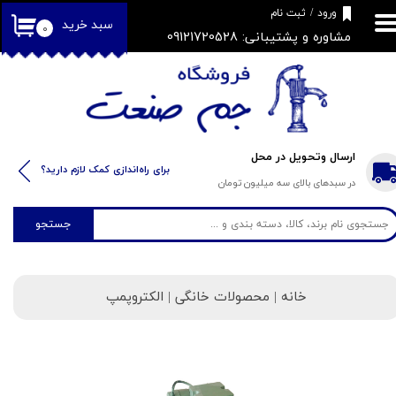
​فروشگاه جم صنعت
ورود
/
ثبت نام
سبد خرید
۰
مشاوره و پشتیبانی: 09121720528
حساب کاربری من
تغییر گذر واژه
سفارشات
خروج از حساب کاربری
ارسال وتحویل در محل
​​برای راه‌اندازی کمک لازم دارید؟
در سبدهای بالای سه میلیون تومان
جستجو
خانه
| محصولات خانگی | الکتروپمپ