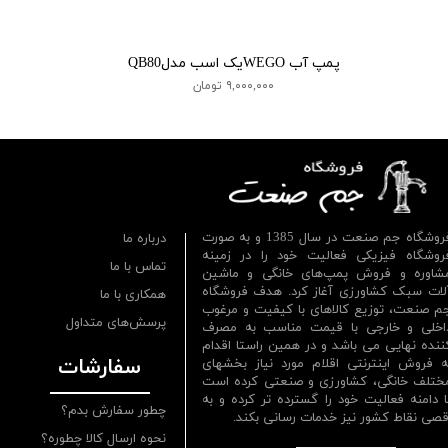
پمپ آب WEGOیک اسب مدلQB80
۹,۰۰۰,۰۰۰ تومان
فروشگاه جم صنعت در سال 1385 و به صورت
درباره ما
روشگاه فیزیکی فعالیت خود را در زمینه
تماس با ما
شاوره و فروش پمپ‌های خانگی و ماشین
لات سبک کشاورزی آغاز کرد. هدف فروشگاه
همکاری با ما
م صنعت، توزیع کالاهای با کیفیت و مرغوب
پرسش‌های متداول
اخلی و خارجی با قیمت مناسب به مصرف
ننده نهایی می باشد و در همین راستا اقدام
سفارشات
ه فروش اینترنتی اقلام مورد نیاز بخشهای
ختلف خانگی، کشاورزی و صنعتی کرده است
ا دامنه فعالیت خود را گسترده تر کرده و به
چطور سفارش بدم؟
قصی نقاط کشور نیز خدمات رسانی بکند.
نحوه ارسال کالا چطوره؟