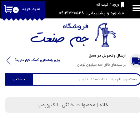
​فروشگاه جم صنعت
ورود
/
ثبت نام
سبد خرید
۰
مشاوره و پشتیبانی: 09121720528
حساب کاربری من
تغییر گذر واژه
سفارشات
خروج از حساب کاربری
ارسال وتحویل در محل
​​برای راه‌اندازی کمک لازم دارید؟
در سبدهای بالای سه میلیون تومان
جستجو
خانه
| محصولات خانگی | الکتروپمپ