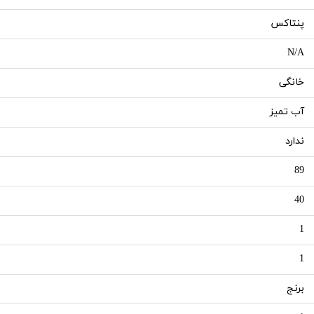
پنتاکس
N/A
خانگی
آب تمیز
ندارد
89
40
1
1
برنج