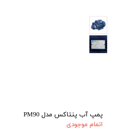
پمپ آب پنتاکس مدل PM90
اتمام موجودی