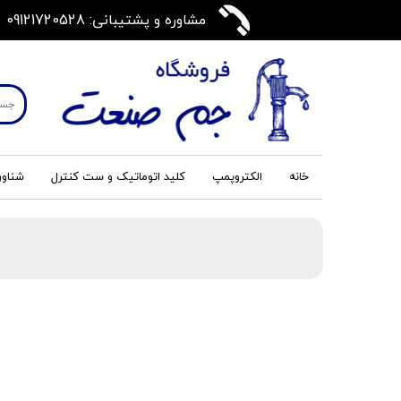
مشاوره و پشتیبانی: 09121720528
خانه
الکتروپمپ
کلید اتوماتیک و ست کنترل
شناور