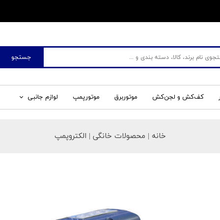
​فروشگاه جم صنعت
جستجو
کف‌کش و لجن‌کش
موتوربرق
موتورپمپ
لوازم جانبی
خانه
| محصولات خانگی | الکتروپمپ