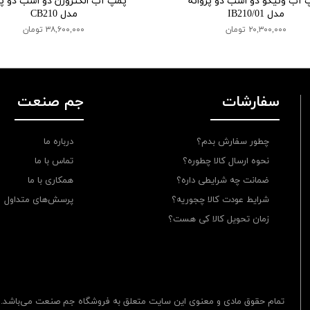
 آب ونیکو دو اسب دو پروانه
پمپ آب الکتروژن دو اسب دو پر
مدل IB210/01
مدل CB210
۲۰,۳۰۰,۰۰۰ تومان
۳۸,۶۰۰,۰۰۰ تومان
سفارشات
جم صنعت
چطور سفارش بدم؟
درباره ما
نحوه ارسال کالا چطوره؟
تماس با ما
ضمانت چه شرایطی داره؟
همکاری با ما
شرایط عودت کالا چجوریه؟
پرسش‌های متداول
زمان تحویل کالا کی هست؟
تمام حقوق مادی و معنوی این سایت متعلق به فروشگاه جم صنعت می‌باشد.