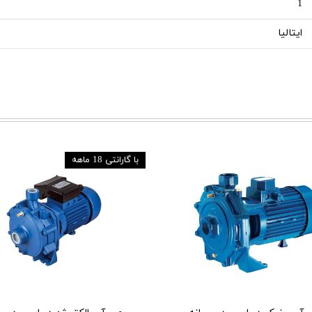
1
ایتالیا
با گارانتی 18 ماهه