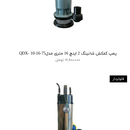
پمپ کفکش شانینگ 2 اینچ 16 متری مدلQDX- 10-16-75
۱۲,۸۰۰,۰۰۰ تومان
فلوتردار