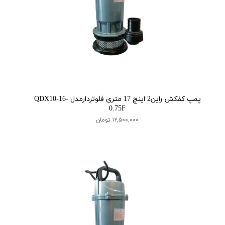
پمپ کفکش راین2 اینچ 17 متری فلوتردارمدل QDX10-16-
0.75F
۱۲,۵۰۰,۰۰۰ تومان