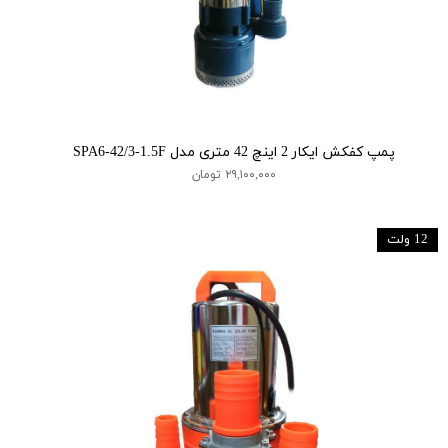
پمپ کفکش ایکار 2 اینچ 42 متری مدل SPA6-42/3-1.5F
۲۹,۱۰۰,۰۰۰ تومان
12 ولت