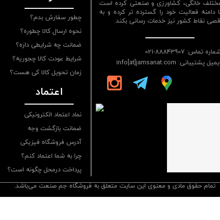
ختلف خانگی، کشاورزی و صنعتی کرده است
ا دامنه فعالیت خود را گسترده تر کرده و به
چطور سفارش بدم؟
قصی نقاط کشور نیز خدمات رسانی بکند.
نحوه ارسال کالا چطوره؟
ضمانت چه شرایطی داره؟
ماره تماس: 88843907-021
شرایط عودت کالا چجوریه؟
یمیل پشتیبانی: info[at]jamsanat.com
زمان تحویل کالا کی هست؟
اعتماد
نماد اعتماد الکترونیکی
ضمانت بازگشت وجه
آدرس فروشگاه فیزیکی
چرا به شما اعتماد کنم؟
پرداخت درمحل چگونه است؟
تمام حقوق مادی و معنوی این سایت متعلق به فروشگاه جم صنعت می‌باشد.