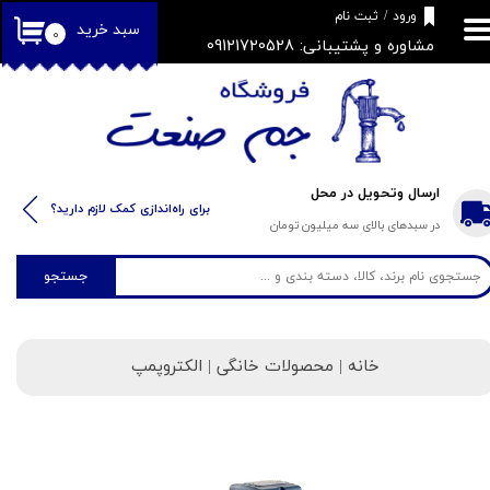
​فروشگاه جم صنعت
ورود
/
ثبت نام
سبد خرید
۰
مشاوره و پشتیبانی: 09121720528
حساب کاربری من
تغییر گذر واژه
سفارشات
خروج از حساب کاربری
ارسال وتحویل در محل
​​برای راه‌اندازی کمک لازم دارید؟
در سبدهای بالای سه میلیون تومان
جستجو
خانه
| محصولات خانگی | الکتروپمپ