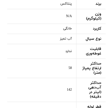
برند
پنتاکس
وزن
N/A
(کیلوگرم)
کاربرد
خانگی
نوع سیال
آب تمیز
قابلیت
ندارد
غوطه‌وری
حداکثر
ارتفاع پمپاژ
58
(متر)
حداکثر
آب‌دهی
142
(لیتر در
دقیقه)
قطر لوله