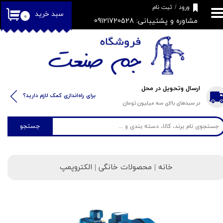
​فروشگاه جم صنعت
ورود
/
ثبت نام
سبد خرید
۰
مشاوره و پشتیبانی: 09121720528
حساب کاربری من
تغییر گذر واژه
سفارشات
خروج از حساب کاربری
ارسال وتحویل در محل
​​برای راه‌اندازی کمک لازم دارید؟
در سبدهای بالای سه میلیون تومان
جستجو
خانه
| محصولات خانگی | الکتروپمپ