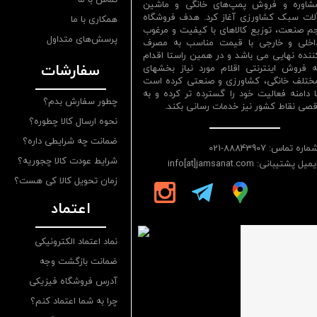
شاوره و فروش پمپ‌های خانگی و ماشین
لات سبک کشاورزی آغاز کرد. هدف فروشگاه
همکاری با ما
م صنعت، توزیع کالاهای با کیفیت و مرغوب
پرسش‌های متداول
اخلی و خارجی با قیمت مناسب به مصرف
ننده نهایی می باشد و در همین راستا اقدام
سفارشات
ه فروش اینترنتی اقلام مورد نیاز بخشهای
ختلف خانگی، کشاورزی و صنعتی کرده است
ا دامنه فعالیت خود را گسترده تر کرده و به
چطور سفارش بدم؟
قصی نقاط کشور نیز خدمات رسانی بکند.
نحوه ارسال کالا چطوره؟
ضمانت چه شرایطی داره؟
ماره تماس: 88843907-021
شرایط عودت کالا چجوریه؟
یمیل پشتیبانی: info[at]jamsanat.com
زمان تحویل کالا کی هست؟
اعتماد
نماد اعتماد الکترونیکی
ضمانت بازگشت وجه
آدرس فروشگاه فیزیکی
چرا به شما اعتماد کنم؟