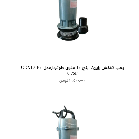
پمپ کفکش راین2 اینچ 17 متری فلوتردارمدل QDX10-16-
0.75F
۱۲,۵۰۰,۰۰۰ تومان