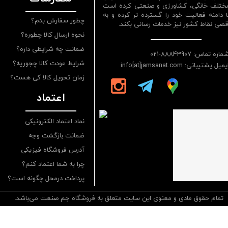
ختلف خانگی، کشاورزی و صنعتی کرده است
ا دامنه فعالیت خود را گسترده تر کرده و به
چطور سفارش بدم؟
قصی نقاط کشور نیز خدمات رسانی بکند.
نحوه ارسال کالا چطوره؟
ضمانت چه شرایطی داره؟
ماره تماس: 88843907-021
شرایط عودت کالا چجوریه؟
یمیل پشتیبانی: info[at]jamsanat.com
زمان تحویل کالا کی هست؟
اعتماد
نماد اعتماد الکترونیکی
ضمانت بازگشت وجه
آدرس فروشگاه فیزیکی
چرا به شما اعتماد کنم؟
پرداخت درمحل چگونه است؟
تمام حقوق مادی و معنوی این سایت متعلق به فروشگاه جم صنعت می‌باشد.