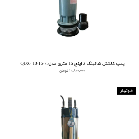
پمپ کفکش شانینگ 2 اینچ 16 متری مدلQDX- 10-16-75
۱۲,۸۰۰,۰۰۰ تومان
فلوتردار