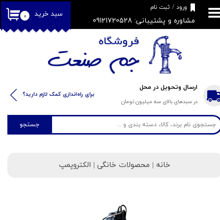
​فروشگاه جم صنعت
ورود
/
ثبت نام
سبد خرید
۰
مشاوره و پشتیبانی: 09121720528
حساب کاربری من
تغییر گذر واژه
سفارشات
خروج از حساب کاربری
ارسال وتحویل در محل
​​برای راه‌اندازی کمک لازم دارید؟
در سبدهای بالای سه میلیون تومان
جستجو
خانه
| محصولات خانگی | الکتروپمپ