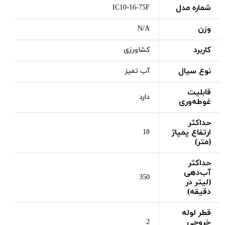
شماره مدل
IC10-16-75F
وزن
N/A
کاربرد
کشاورزی
نوع سیال
آب تمیز
قابلیت
دارد
غوطه‌وری
حداکثر
ارتفاع پمپاژ
18
(متر)
حداکثر
آب‌دهی
350
(لیتر در
دقیقه)
قطر لوله
خروجی
2