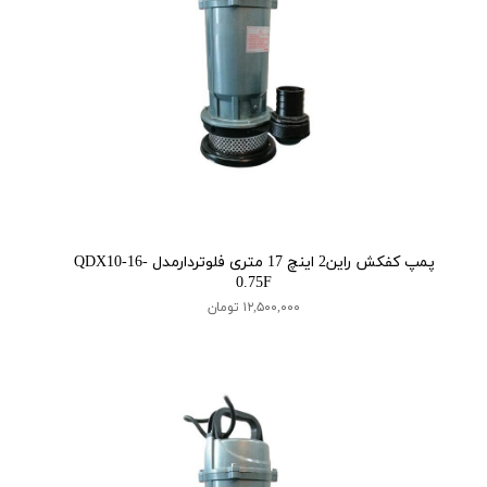
پمپ کفکش راین2 اینچ 17 متری فلوتردارمدل QDX10-16-
0.75F
۱۲,۵۰۰,۰۰۰ تومان