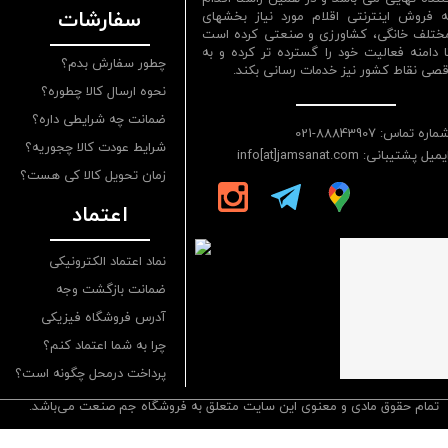
سفارشات
ه فروش اینترنتی اقلام مورد نیاز بخشهای
ختلف خانگی، کشاورزی و صنعتی کرده است
ا دامنه فعالیت خود را گسترده تر کرده و به
چطور سفارش بدم؟
قصی نقاط کشور نیز خدمات رسانی بکند.
نحوه ارسال کالا چطوره؟
ضمانت چه شرایطی داره؟
ماره تماس: 88843907-021
شرایط عودت کالا چجوریه؟
یمیل پشتیبانی: info[at]jamsanat.com
زمان تحویل کالا کی هست؟
اعتماد
نماد اعتماد الکترونیکی
ضمانت بازگشت وجه
آدرس فروشگاه فیزیکی
چرا به شما اعتماد کنم؟
پرداخت درمحل چگونه است؟
تمام حقوق مادی و معنوی این سایت متعلق به فروشگاه جم صنعت می‌باشد.