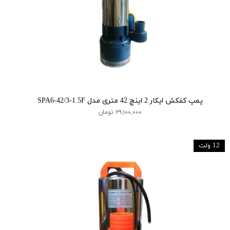
پمپ کفکش ایکار 2 اینچ 42 متری مدل SPA6-42/3-1.5F
۲۹,۱۰۰,۰۰۰ تومان
12 ولت