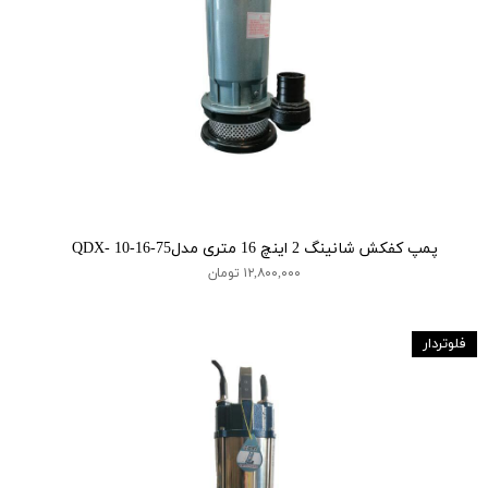
پمپ کفکش شانینگ 2 اینچ 16 متری مدلQDX- 10-16-75
۱۲,۸۰۰,۰۰۰ تومان
فلوتردار