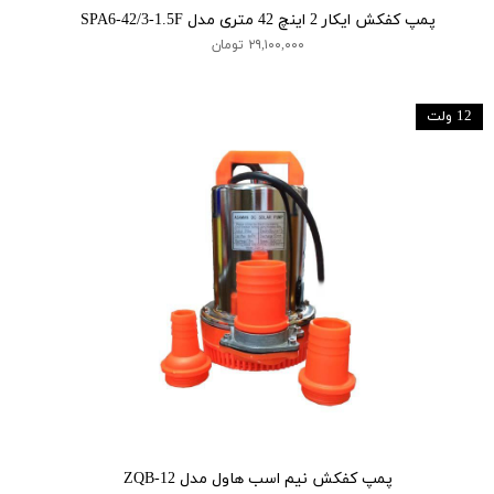
پمپ کفکش ایکار 2 اینچ 42 متری مدل SPA6-42/3-1.5F
۲۹,۱۰۰,۰۰۰ تومان
12 ولت
پمپ کفکش نیم اسب هاول مدل ZQB-12