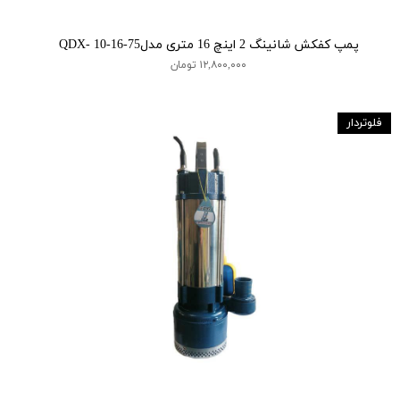
پمپ کفکش شانینگ 2 اینچ 16 متری مدلQDX- 10-16-75
۱۲,۸۰۰,۰۰۰ تومان
فلوتردار