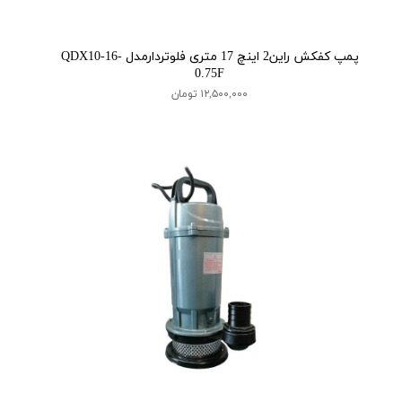
پمپ کفکش راین2 اینچ 17 متری فلوتردارمدل QDX10-16-
0.75F
۱۲,۵۰۰,۰۰۰ تومان