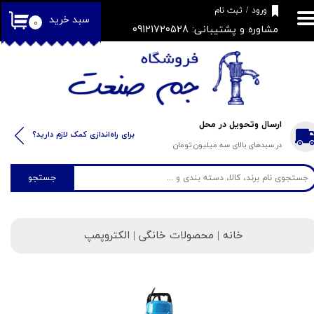
​فروشگاه جم صنعت
ورود
/
ثبت نام
سبد خرید
۰
مشاوره و پشتیبانی: 09121720528
حساب کاربری من
تغییر گذر واژه
سفارشات
خروج از حساب کاربری
ارسال وتحویل در محل
​​برای راه‌اندازی کمک لازم دارید؟
در سبدهای بالای سه میلیون تومان
جستجو
خانه
| محصولات خانگی | الکتروپمپ