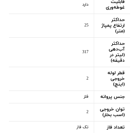
قابلیت
دارد
غوطه‌وری
حداکثر
ارتفاع پمپاژ
25
(متر)
حداکثر
آب‌دهی
317
(لیتر در
دقیقه)
قطر لوله
خروجی
2
(اینچ)
جنس پروانه
فلز
توان خروجی
2
(اسب بخار)
تعداد فاز
تک فاز