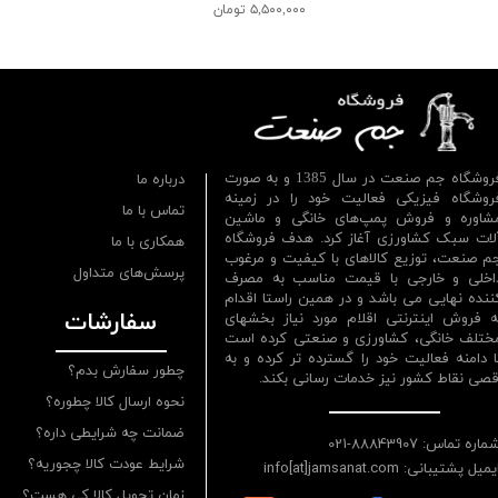
۵,۵۰۰,۰۰۰ تومان
فروشگاه جم صنعت در سال 1385 و به صورت
درباره ما
روشگاه فیزیکی فعالیت خود را در زمینه
تماس با ما
شاوره و فروش پمپ‌های خانگی و ماشین
لات سبک کشاورزی آغاز کرد. هدف فروشگاه
همکاری با ما
م صنعت، توزیع کالاهای با کیفیت و مرغوب
پرسش‌های متداول
اخلی و خارجی با قیمت مناسب به مصرف
ننده نهایی می باشد و در همین راستا اقدام
سفارشات
ه فروش اینترنتی اقلام مورد نیاز بخشهای
ختلف خانگی، کشاورزی و صنعتی کرده است
ا دامنه فعالیت خود را گسترده تر کرده و به
چطور سفارش بدم؟
قصی نقاط کشور نیز خدمات رسانی بکند.
نحوه ارسال کالا چطوره؟
ضمانت چه شرایطی داره؟
ماره تماس: 88843907-021
شرایط عودت کالا چجوریه؟
یمیل پشتیبانی: info[at]jamsanat.com
زمان تحویل کالا کی هست؟