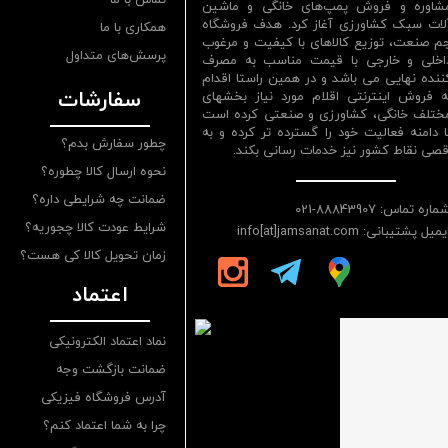
شاوره و فروش پمپ‌های خانگی و ماشین
لات سبک کشاورزی آغاز کرد. هدف فروشگاه
همکاری با ما
م صنعت، توزیع کالاهای با کیفیت و مرغوب
پرسش‌های متداول
اخلی و خارجی با قیمت مناسب به مصرف
ننده نهایی می باشد و در همین راستا اقدام
سفارشات
ه فروش اینترنتی اقلام مورد نیاز بخشهای
ختلف خانگی، کشاورزی و صنعتی کرده است
ا دامنه فعالیت خود را گسترده تر کرده و به
چطور سفارش بدم؟
قصی نقاط کشور نیز خدمات رسانی بکند.
نحوه ارسال کالا چطوره؟
ضمانت چه شرایطی داره؟
ماره تماس: 88843907-021
شرایط عودت کالا چجوریه؟
یمیل پشتیبانی: info[at]jamsanat.com
زمان تحویل کالا کی هست؟
اعتماد
نماد اعتماد الکترونیکی
ضمانت بازگشت وجه
آدرس فروشگاه فیزیکی
چرا به شما اعتماد کنم؟