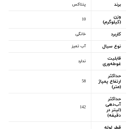
برند
پنتاکس
وزن
10
(کیلوگرم)
کاربرد
خانگی
نوع سیال
آب تمیز
قابلیت
ندارد
غوطه‌وری
حداکثر
ارتفاع پمپاژ
58
(متر)
حداکثر
آب‌دهی
142
(لیتر در
دقیقه)
قطر لوله