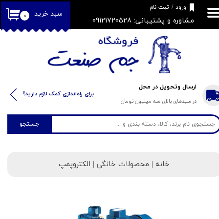
​فروشگاه جم صنعت
ورود
/
ثبت نام
سبد خرید
۰
مشاوره و پشتیبانی: 09121720528
حساب کاربری من
تغییر گذر واژه
سفارشات
خروج از حساب کاربری
ارسال وتحویل در محل
​​برای راه‌اندازی کمک لازم دارید؟
در سبدهای بالای سه میلیون تومان
جستجو
خانه
| محصولات خانگی | الکتروپمپ