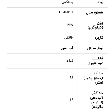
برند
پنتاکس
شماره مدل
CB160/01
وزن
N/A
(کیلوگرم)
کاربرد
خانگی
نوع سیال
آب تمیز
قابلیت
ندارد
غوطه‌وری
حداکثر
ارتفاع پمپاژ
53
(متر)
حداکثر
آب‌دهی
117
(لیتر در
دقیقه)