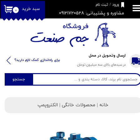
​فروشگاه جم صنعت
ورود
/
ثبت نام
سبد خرید
۰
مشاوره و پشتیبانی: 09121720528
حساب کاربری من
تغییر گذر واژه
سفارشات
خروج از حساب کاربری
ارسال وتحویل در محل
​​برای راه‌اندازی کمک لازم دارید؟
در سبدهای بالای سه میلیون تومان
جستجو
خانه
| محصولات خانگی | الکتروپمپ