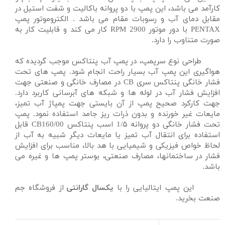
کارآمد می باشد، این پمپ با دو پروانه باکالیت و شفت استیل در
مقابل دمای آب و رسوبات مقام می باشد . الکتروموتور پمپ
PENTAX با دور موتور 2900 RPM کار می کند و قابلیت کار به
صورت متناوب را دارد.
طراحی نوع سرپمپ، در پمپ آب پنتاکس موجب گردیده که
هواگیری این پمپ آب بسیار راحت انجام شود. پمپ های تحت
فشار خانگی پنتاکس سری CB در مصارف خانگی و صنعتی جهت
افزایش فشار آب در لوله ها و شبکه های آبرسانی کاربرد دارد.
جهت کارکرد صحیح پمپ از آن بایستی جهت پمپاژ آب تمیز،
مایعات غیر خورنده و بدون ذرات ریز جامد استفاده نمود. پمپ
تحت فشار خانگی دو پروانه 1/۵ اسب پنتاکس CB160/00 قابل
استفاده برای انتقال آب تمیز یا مایعات دیگر شبیه به آب از
لحاظ خواص فیزیکی و شیمیایی با هد بالا، مناسب برای افزایش
فشار در ساختمانها، مصارف صنعتی، بوستر پمپ ها و غیره می
باشد.
این پمپ ایتالیایی را با
یکسال گارانتی
از فروشگاه جم
صنعت بخرید.