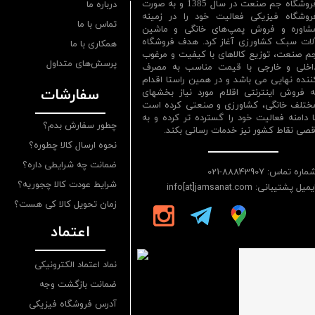
فروشگاه جم صنعت در سال 1385 و به صورت
درباره ما
روشگاه فیزیکی فعالیت خود را در زمینه
تماس با ما
شاوره و فروش پمپ‌های خانگی و ماشین
لات سبک کشاورزی آغاز کرد. هدف فروشگاه
همکاری با ما
م صنعت، توزیع کالاهای با کیفیت و مرغوب
پرسش‌های متداول
اخلی و خارجی با قیمت مناسب به مصرف
ننده نهایی می باشد و در همین راستا اقدام
سفارشات
ه فروش اینترنتی اقلام مورد نیاز بخشهای
ختلف خانگی، کشاورزی و صنعتی کرده است
ا دامنه فعالیت خود را گسترده تر کرده و به
چطور سفارش بدم؟
قصی نقاط کشور نیز خدمات رسانی بکند.
نحوه ارسال کالا چطوره؟
ضمانت چه شرایطی داره؟
ماره تماس: 88843907-021
شرایط عودت کالا چجوریه؟
یمیل پشتیبانی: info[at]jamsanat.com
زمان تحویل کالا کی هست؟
اعتماد
نماد اعتماد الکترونیکی
ضمانت بازگشت وجه
آدرس فروشگاه فیزیکی