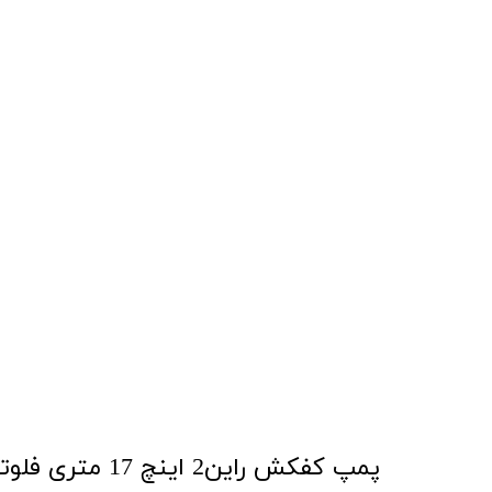
پمپ کفکش راین2 اینچ 17 متری فلوتردارمدل QDX10-16-0.75F