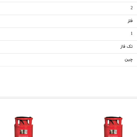
2
فلز
1
تک فاز
چین