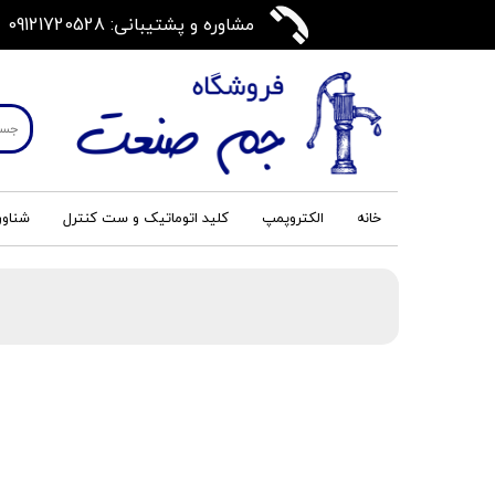
مشاوره و پشتیبانی: 09121720528
خانه
الکتروپمپ
کلید اتوماتیک و ست کنترل
شناور