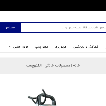
​فروشگاه جم صنعت
جستجو
کف‌کش و لجن‌کش
موتوربرق
موتورپمپ
لوازم جانبی
خانه
| محصولات خانگی | الکتروپمپ