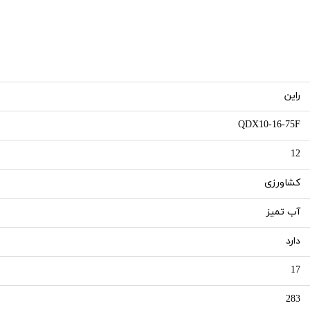
راین
QDX10-16-75F
12
کشاورزی
آب تمیز
دارد
17
283