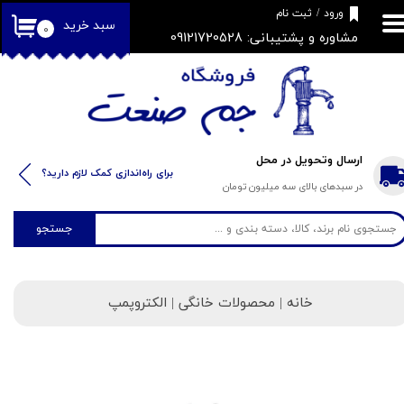
​فروشگاه جم صنعت
ورود
/
ثبت نام
سبد خرید
۰
مشاوره و پشتیبانی: 09121720528
حساب کاربری من
تغییر گذر واژه
سفارشات
خروج از حساب کاربری
ارسال وتحویل در محل
​​برای راه‌اندازی کمک لازم دارید؟
در سبدهای بالای سه میلیون تومان
جستجو
خانه
| محصولات خانگی | الکتروپمپ