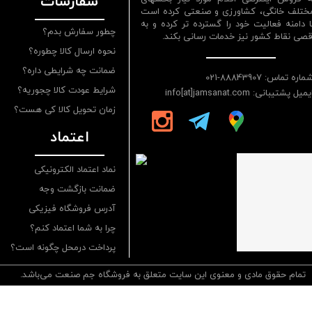
سفارشات
ختلف خانگی، کشاورزی و صنعتی کرده است
ا دامنه فعالیت خود را گسترده تر کرده و به
چطور سفارش بدم؟
قصی نقاط کشور نیز خدمات رسانی بکند.
نحوه ارسال کالا چطوره؟
ضمانت چه شرایطی داره؟
ماره تماس: 88843907-021
شرایط عودت کالا چجوریه؟
یمیل پشتیبانی: info[at]jamsanat.com
زمان تحویل کالا کی هست؟
اعتماد
نماد اعتماد الکترونیکی
ضمانت بازگشت وجه
آدرس فروشگاه فیزیکی
چرا به شما اعتماد کنم؟
پرداخت درمحل چگونه است؟
تمام حقوق مادی و معنوی این سایت متعلق به فروشگاه جم صنعت می‌باشد.