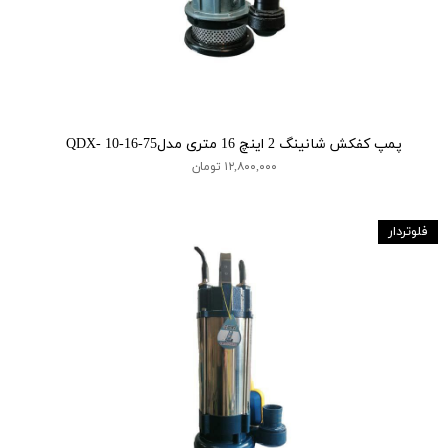
پمپ کفکش شانینگ 2 اینچ 16 متری مدلQDX- 10-16-75
۱۲,۸۰۰,۰۰۰ تومان
فلوتردار