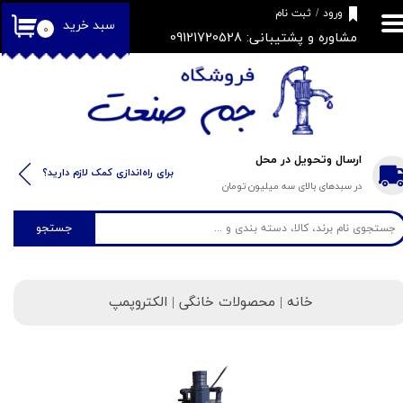
​فروشگاه جم صنعت
ورود
/
ثبت نام
سبد خرید
۰
مشاوره و پشتیبانی: 09121720528
حساب کاربری من
تغییر گذر واژه
سفارشات
خروج از حساب کاربری
ارسال وتحویل در محل
​​برای راه‌اندازی کمک لازم دارید؟
در سبدهای بالای سه میلیون تومان
جستجو
خانه
| محصولات خانگی | الکتروپمپ