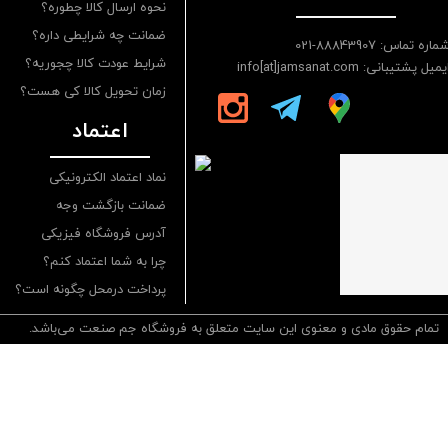
نحوه ارسال کالا چطوره؟
ضمانت چه شرایطی داره؟
ماره تماس: 88843907-021
شرایط عودت کالا چجوریه؟
یمیل پشتیبانی: info[at]jamsanat.com
زمان تحویل کالا کی هست؟
اعتماد
نماد اعتماد الکترونیکی
ضمانت بازگشت وجه
آدرس فروشگاه فیزیکی
چرا به شما اعتماد کنم؟
پرداخت درمحل چگونه است؟
تمام حقوق مادی و معنوی این سایت متعلق به فروشگاه جم صنعت می‌باشد.