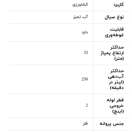
کاربرد
کشاورزی
نوع سیال
آب تمیز
قابلیت
دارد
غوطه‌وری
حداکثر
ارتفاع پمپاژ
33
(متر)
حداکثر
آب‌دهی
250
(لیتر در
دقیقه)
قطر لوله
خروجی
2
(اینچ)
جنس پروانه
فلز