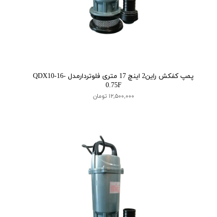
پمپ کفکش راین2 اینچ 17 متری فلوتردارمدل QDX10-16-
0.75F
۱۲,۵۰۰,۰۰۰ تومان