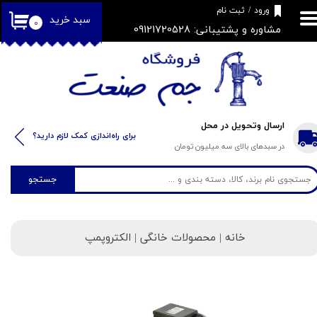
​فروشگاه جم صنعت
ورود
/
ثبت نام
سبد خرید
۰
مشاوره و پشتیبانی: 09121720528
حساب کاربری من
تغییر گذر واژه
سفارشات
خروج از حساب کاربری
ارسال وتحویل در محل
​​برای راه‌اندازی کمک لازم دارید؟
در سبدهای بالای سه میلیون تومان
جستجو
خانه
| محصولات خانگی | الکتروپمپ