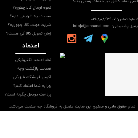
قصی نقاط کشور نیز خدمات رسانی بکند.
نحوه ارسال کالا چطوره؟
ضمانت چه شرایطی داره؟
ماره تماس: 88843907-021
شرایط عودت کالا چجوریه؟
یمیل پشتیبانی: info[at]jamsanat.com
زمان تحویل کالا کی هست؟
اعتماد
نماد اعتماد الکترونیکی
ضمانت بازگشت وجه
آدرس فروشگاه فیزیکی
چرا به شما اعتماد کنم؟
پرداخت درمحل چگونه است؟
تمام حقوق مادی و معنوی این سایت متعلق به فروشگاه جم صنعت می‌باشد.