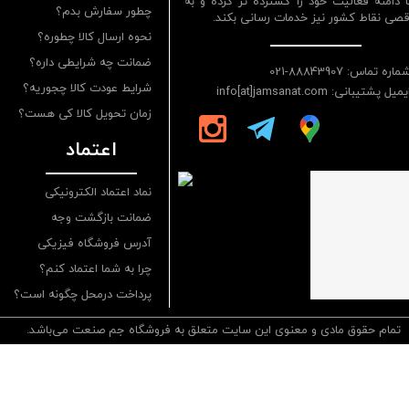
ا دامنه فعالیت خود را گسترده تر کرده و به
چطور سفارش بدم؟
قصی نقاط کشور نیز خدمات رسانی بکند.
نحوه ارسال کالا چطوره؟
ضمانت چه شرایطی داره؟
ماره تماس: 88843907-021
شرایط عودت کالا چجوریه؟
یمیل پشتیبانی: info[at]jamsanat.com
زمان تحویل کالا کی هست؟
اعتماد
نماد اعتماد الکترونیکی
ضمانت بازگشت وجه
آدرس فروشگاه فیزیکی
چرا به شما اعتماد کنم؟
پرداخت درمحل چگونه است؟
تمام حقوق مادی و معنوی این سایت متعلق به فروشگاه جم صنعت می‌باشد.