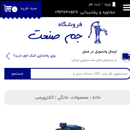
​فروشگاه جم صنعت
ورود
/
ثبت نام
سبد خرید
۰
مشاوره و پشتیبانی: 09121720528
حساب کاربری من
تغییر گذر واژه
سفارشات
خروج از حساب کاربری
ارسال وتحویل در محل
​​برای راه‌اندازی کمک لازم دارید؟
در سبدهای بالای سه میلیون تومان
جستجو
خانه
| محصولات خانگی | الکتروپمپ