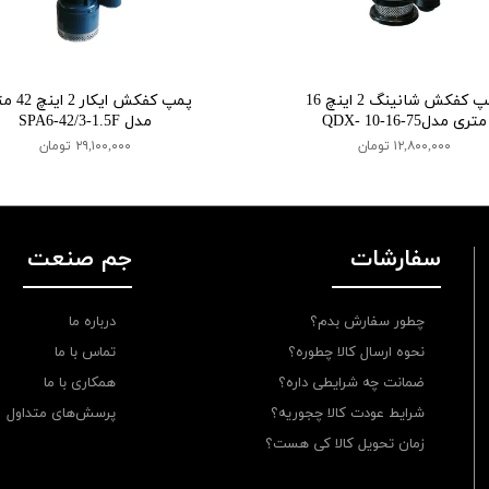
پمپ کفکش شانینگ 2 اینچ 16
پمپ کفکش ایکا
متری مدلQDX- 10-16-75
مدل SPA6-42/3-1.5F
۱۲,۸۰۰,۰۰۰ تومان
۲۹,۱۰۰,۰۰۰ تومان
سفارشات
جم صنعت
چطور سفارش بدم؟
درباره ما
نحوه ارسال کالا چطوره؟
تماس با ما
ضمانت چه شرایطی داره؟
همکاری با ما
شرایط عودت کالا چجوریه؟
پرسش‌های متداول
زمان تحویل کالا کی هست؟