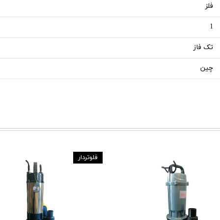
فلز
1
تک فاز
چین
فلوتردار