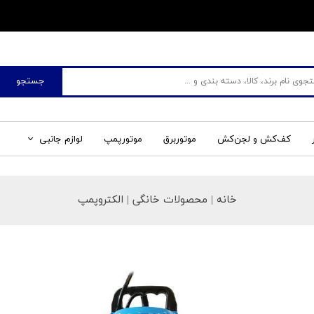
​فروشگاه جم صنعت
جستجو
کف‌کش و لجن‌کش
موتوربرق
موتورپمپ
لوازم جانبی
خانه
| محصولات خانگی | الکتروپمپ