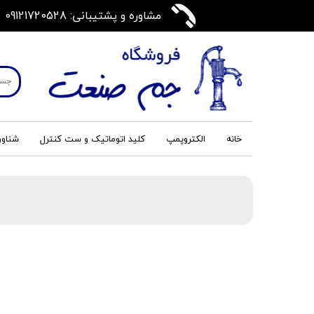
مشاوره و پشتیبانی: 09121720528
خانه
الکتروپمپ
کلید اتوماتیک و ست کنترل
شناور