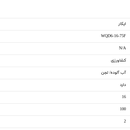
ایکار
WQD6-16-75F
N/A
کشاورزی
آب آلوده/ لجن
دارد
16
100
2