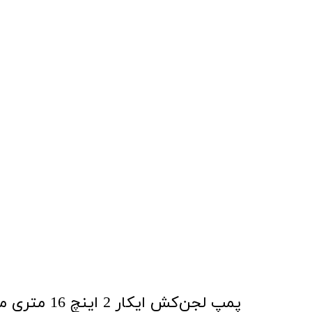
پمپ لجن‌کش ایکار 2 اینچ 16 متری مدل WQD6-16-75F