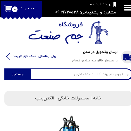
​فروشگاه جم صنعت
ورود
/
ثبت نام
سبد خرید
۰
مشاوره و پشتیبانی: 09121720528
حساب کاربری من
تغییر گذر واژه
سفارشات
خروج از حساب کاربری
ارسال وتحویل در محل
​​برای راه‌اندازی کمک لازم دارید؟
در سبدهای بالای سه میلیون تومان
جستجو
خانه
| محصولات خانگی | الکتروپمپ