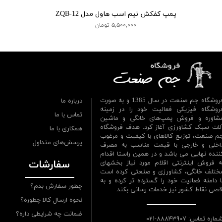
پمپ کفکش نیم اسب هاول مدل ZQB-12
۵,۵۰۰,۰۰۰ تومان
فروشگاه جم صنعت در سال 1385 و به صورت
درباره ما
روشگاه فیزیکی فعالیت خود را در زمینه
تماس با ما
شاوره و فروش پمپ‌های خانگی و ماشین
لات سبک کشاورزی آغاز کرد. هدف فروشگاه
همکاری با ما
م صنعت، توزیع کالاهای با کیفیت و مرغوب
پرسش‌های متداول
اخلی و خارجی با قیمت مناسب به مصرف
ننده نهایی می باشد و در همین راستا اقدام
سفارشات
ه فروش اینترنتی اقلام مورد نیاز بخشهای
ختلف خانگی، کشاورزی و صنعتی کرده است
ا دامنه فعالیت خود را گسترده تر کرده و به
چطور سفارش بدم؟
قصی نقاط کشور نیز خدمات رسانی بکند.
نحوه ارسال کالا چطوره؟
ضمانت چه شرایطی داره؟
ماره تماس: 88843907-021