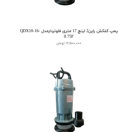
پمپ کفکش راین2 اینچ 17 متری فلوتردارمدل QDX10-16-
0.75F
۱۲,۵۰۰,۰۰۰ تومان