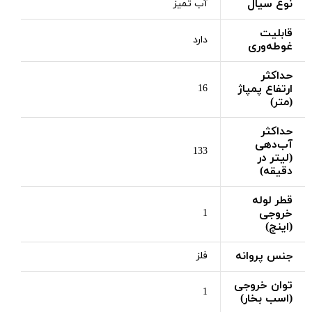
نوع سیال
آب تمیز
قابلیت
دارد
غوطه‌وری
حداکثر
ارتفاع پمپاژ
16
(متر)
حداکثر
آب‌دهی
133
(لیتر در
دقیقه)
قطر لوله
خروجی
1
(اینچ)
جنس پروانه
فلز
توان خروجی
1
(اسب بخار)