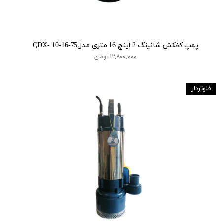
پمپ کفکش شانینگ 2 اینچ 16 متری مدلQDX- 10-16-75
۱۲,۸۰۰,۰۰۰ تومان
فلوتردار