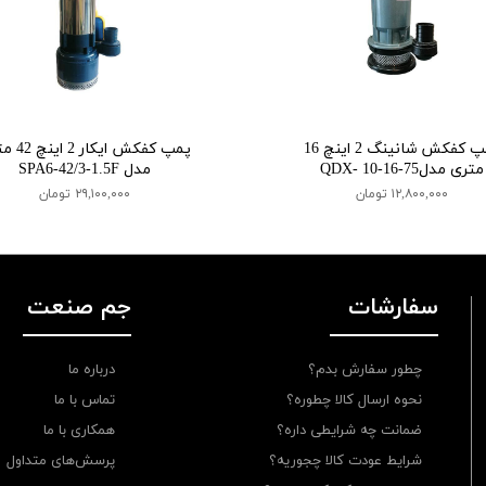
پمپ کفکش شانینگ 2 اینچ 16
پمپ کفکش ایکا
متری مدلQDX- 10-16-75
مدل SPA6-42/3-1.5F
۱۲,۸۰۰,۰۰۰ تومان
۲۹,۱۰۰,۰۰۰ تومان
سفارشات
جم صنعت
چطور سفارش بدم؟
درباره ما
نحوه ارسال کالا چطوره؟
تماس با ما
ضمانت چه شرایطی داره؟
همکاری با ما
شرایط عودت کالا چجوریه؟
پرسش‌های متداول