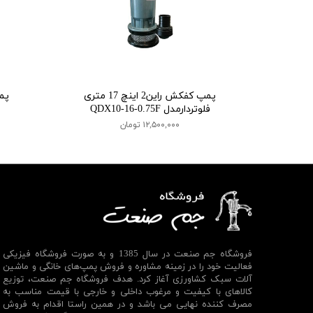
پمپ کفکش راین2 اینچ 17 متری
فلوتردارمدل QDX10-16-0.75F
۱۲,۵۰۰,۰۰۰ تومان
فروشگاه جم صنعت در سال 1385 و به صورت فروشگاه فیزیکی
فعالیت خود را در زمینه مشاوره و فروش پمپ‌های خانگی و ماشین
آلات سبک کشاورزی آغاز کرد. هدف فروشگاه جم صنعت، توزیع
کالاهای با کیفیت و مرغوب داخلی و خارجی با قیمت مناسب به
مصرف کننده نهایی می باشد و در همین راستا اقدام به فروش