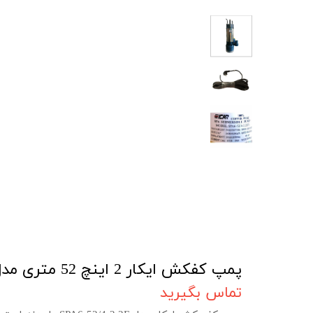
پمپ کفکش ایکار 2 اینچ 52 متری مدل SPA6-52/4-2.2F
تماس بگیرید