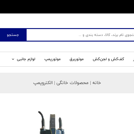
​فروشگاه جم صنعت
جستجو
کف‌کش و لجن‌کش
موتوربرق
موتورپمپ
لوازم جانبی
خانه
| محصولات خانگی | الکتروپمپ