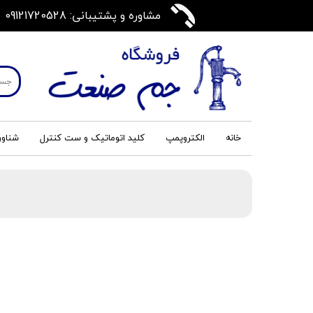
مشاوره و پشتیبانی: 09121720528
خانه
الکتروپمپ
کلید اتوماتیک و ست کنترل
شناور