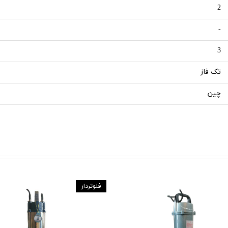
2
-
3
تک فاز
چین
فلوتردار