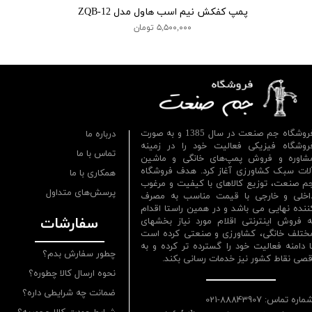
پمپ کفکش نیم اسب هاول مدل ZQB-12
۵,۵۰۰,۰۰۰ تومان
فروشگاه جم صنعت در سال 1385 و به صورت
درباره ما
روشگاه فیزیکی فعالیت خود را در زمینه
تماس با ما
شاوره و فروش پمپ‌های خانگی و ماشین
لات سبک کشاورزی آغاز کرد. هدف فروشگاه
همکاری با ما
م صنعت، توزیع کالاهای با کیفیت و مرغوب
پرسش‌های متداول
اخلی و خارجی با قیمت مناسب به مصرف
ننده نهایی می باشد و در همین راستا اقدام
سفارشات
ه فروش اینترنتی اقلام مورد نیاز بخشهای
ختلف خانگی، کشاورزی و صنعتی کرده است
ا دامنه فعالیت خود را گسترده تر کرده و به
چطور سفارش بدم؟
قصی نقاط کشور نیز خدمات رسانی بکند.
نحوه ارسال کالا چطوره؟
ضمانت چه شرایطی داره؟
ماره تماس: 88843907-021