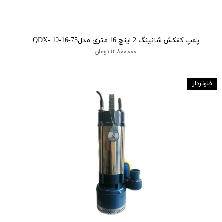
پمپ کفکش شانینگ 2 اینچ 16 متری مدلQDX- 10-16-75
۱۲,۸۰۰,۰۰۰ تومان
فلوتردار