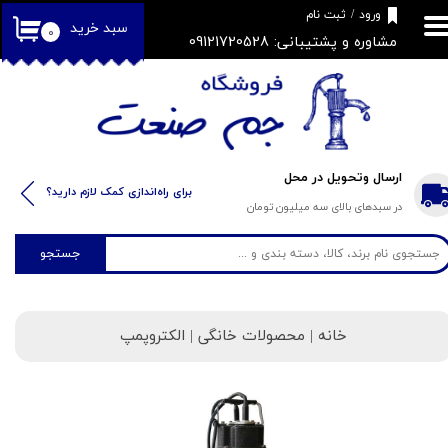
​فروشگاه جم صنعت
ورود
/
ثبت نام
سبد خرید
۰
مشاوره و پشتیبانی: 09121720528
حساب کاربری من
تغییر گذر واژه
سفارشات
خروج از حساب کاربری
ارسال وتحویل در محل
​​برای راه‌اندازی کمک لازم دارید؟
در سبدهای بالای سه میلیون تومان
جستجو
خانه
| محصولات خانگی | الکتروپمپ