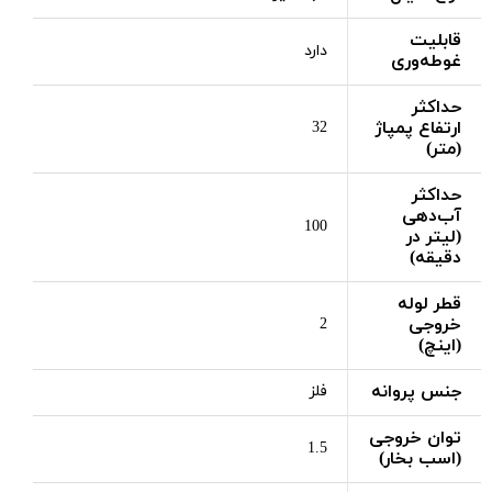
قابلیت
دارد
غوطه‌وری
حداکثر
ارتفاع پمپاژ
32
(متر)
حداکثر
آب‌دهی
100
(لیتر در
دقیقه)
قطر لوله
خروجی
2
(اینچ)
جنس پروانه
فلز
توان خروجی
1.5
(اسب بخار)