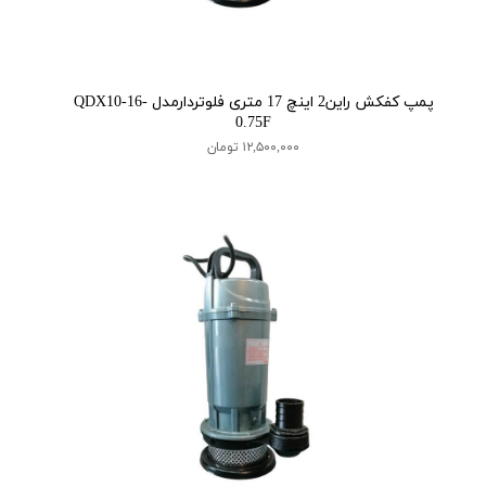
پمپ کفکش راین2 اینچ 17 متری فلوتردارمدل QDX10-16-
0.75F
۱۲,۵۰۰,۰۰۰ تومان