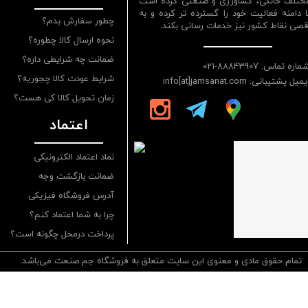
ختلف خانگی، کشاورزی و صنعتی کرده است
ا دامنه فعالیت خود را گسترده تر کرده و به
چطور سفارش بدم؟
قصی نقاط کشور نیز خدمات رسانی بکند.
نحوه ارسال کالا چطوره؟
ضمانت چه شرایطی داره؟
ماره تماس: 88843907-021
شرایط عودت کالا چجوریه؟
یمیل پشتیبانی: info[at]jamsanat.com
زمان تحویل کالا کی هست؟
اعتماد
نماد اعتماد الکترونیکی
ضمانت بازگشت وجه
آدرس فروشگاه فیزیکی
چرا به شما اعتماد کنم؟
پرداخت درمحل چگونه است؟
تمام حقوق مادی و معنوی این سایت متعلق به فروشگاه جم صنعت می‌باشد.