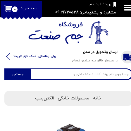
​فروشگاه جم صنعت
ورود
/
ثبت نام
سبد خرید
۰
مشاوره و پشتیبانی: 09121720528
حساب کاربری من
تغییر گذر واژه
سفارشات
خروج از حساب کاربری
ارسال وتحویل در محل
​​برای راه‌اندازی کمک لازم دارید؟
در سبدهای بالای سه میلیون تومان
جستجو
خانه
| محصولات خانگی | الکتروپمپ