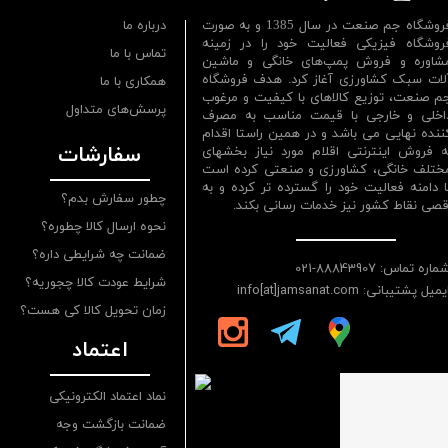
فروشگاه جم صنعت در سال 1385 و به صورت
درباره ما
روشگاه فیزیکی فعالیت خود را در زمینه
تماس با ما
شاوره و فروش پمپ‌های خانگی و ماشین
لات سبک کشاورزی آغاز کرد. هدف فروشگاه
همکاری با ما
م صنعت، توزیع کالاهای با کیفیت و مرغوب
پرسش‌های متداول
اخلی و خارجی با قیمت مناسب به مصرف
ننده نهایی می باشد و در همین راستا اقدام
سفارشات
ه فروش اینترنتی اقلام مورد نیاز بخشهای
ختلف خانگی، کشاورزی و صنعتی کرده است
ا دامنه فعالیت خود را گسترده تر کرده و به
چطور سفارش بدم؟
قصی نقاط کشور نیز خدمات رسانی بکند.
نحوه ارسال کالا چطوره؟
ضمانت چه شرایطی داره؟
ماره تماس: 88843907-021
شرایط عودت کالا چجوریه؟
یمیل پشتیبانی: info[at]jamsanat.com
زمان تحویل کالا کی هست؟
اعتماد
نماد اعتماد الکترونیکی
ضمانت بازگشت وجه