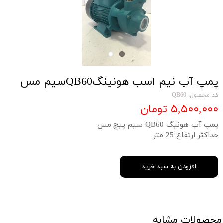
پمپ آب نیم اسب هونینگQB60سیم مس
کد محصول: QB60
۵,۵۰۰,۰۰۰ تومان
پمپ آب هونیگ QB60 سیم پیچ مس
حداکثر ارتفاع 25 متر
افزودن به سبد خرید
محصولات مشابه