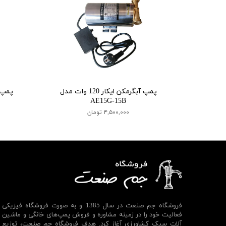
پمپ آبگرمکن ایکار 120 وات مدل
پمپ آ
AE15G-15B
۴,۵۰۰,۰۰۰ تومان
فروشگاه جم صنعت در سال 1385 و به صورت فروشگاه فیزیکی
فعالیت خود را در زمینه مشاوره و فروش پمپ‌های خانگی و ماشین
آلات سبک کشاورزی آغاز کرد. هدف فروشگاه جم صنعت، توزیع