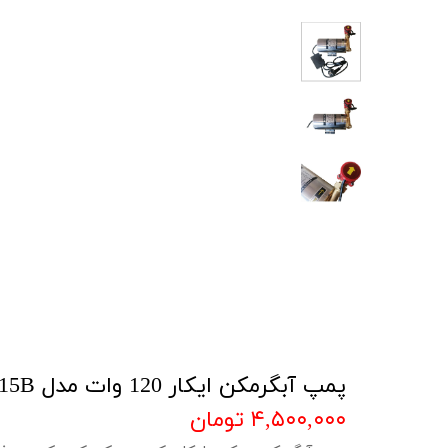
پمپ آبگرمکن ایکار 120 وات مدل AE15G-15B
۴,۵۰۰,۰۰۰ تومان