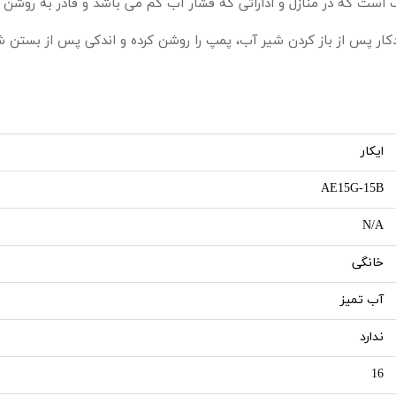
 که در منازل و اداراتی که فشار آب کم می باشد و قادر به روشن کردن
کار پس از باز کردن شیر آب، پمپ را روشن کرده و اندکی پس از بستن 
ایکار
AE15G-15B
N/A
خانگی
آب تمیز
ندارد
16