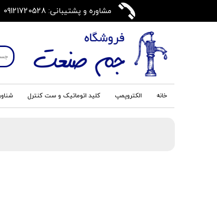
مشاوره و پشتیبانی: 09121720528
خانه
الکتروپمپ
کلید اتوماتیک و ست کنترل
شناور