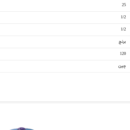
25
1/2
1/2
برنج
120
چین