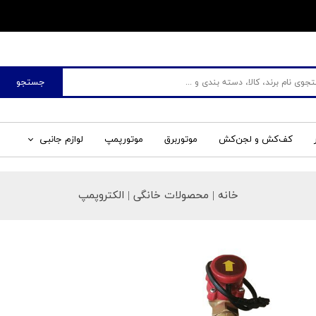
​فروشگاه جم صنعت
جستجو
کف‌کش و لجن‌کش
موتوربرق
موتورپمپ
لوازم جانبی
خانه
| محصولات خانگی | الکتروپمپ