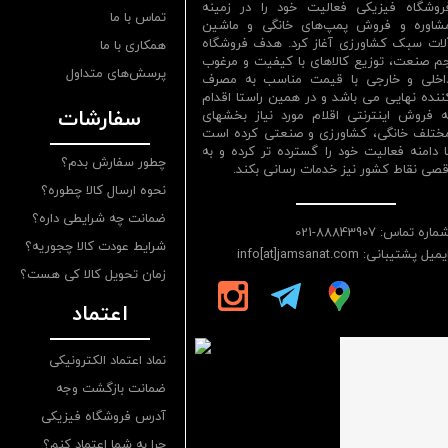
روشگاه فیزیکی فعالیت خود را در زمینه
تماس با ما
شاوره و فروش پمپ‌های خانگی و ماشین
لات سبک کشاورزی آغاز کرد. هدف فروشگاه
همکاری با ما
م صنعت، توزیع کالاهای با کیفیت و مرغوب
پرسش‌های متداول
اخلی و خارجی با قیمت مناسب به مصرف
ننده نهایی می باشد و در همین راستا اقدام
سفارشات
ه فروش اینترنتی اقلام مورد نیاز بخشهای
ختلف خانگی، کشاورزی و صنعتی کرده است
ا دامنه فعالیت خود را گسترده تر کرده و به
چطور سفارش بدم؟
قصی نقاط کشور نیز خدمات رسانی بکند.
نحوه ارسال کالا چطوره؟
ضمانت چه شرایطی داره؟
ماره تماس: 88843907-021
شرایط عودت کالا چجوریه؟
یمیل پشتیبانی: info[at]jamsanat.com
زمان تحویل کالا کی هست؟
اعتماد
نماد اعتماد الکترونیکی
ضمانت بازگشت وجه
آدرس فروشگاه فیزیکی
چرا به شما اعتماد کنم؟