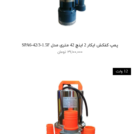
پمپ کفکش ایکار 2 اینچ 42 متری مدل SPA6-42/3-1.5F
۲۹,۱۰۰,۰۰۰ تومان
12 ولت