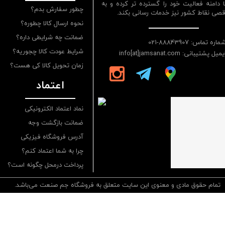
ا دامنه فعالیت خود را گسترده تر کرده و به
چطور سفارش بدم؟
قصی نقاط کشور نیز خدمات رسانی بکند.
نحوه ارسال کالا چطوره؟
ضمانت چه شرایطی داره؟
ماره تماس: 88843907-021
شرایط عودت کالا چجوریه؟
یمیل پشتیبانی: info[at]jamsanat.com
زمان تحویل کالا کی هست؟
اعتماد
نماد اعتماد الکترونیکی
ضمانت بازگشت وجه
آدرس فروشگاه فیزیکی
چرا به شما اعتماد کنم؟
پرداخت درمحل چگونه است؟
تمام حقوق مادی و معنوی این سایت متعلق به فروشگاه جم صنعت می‌باشد.