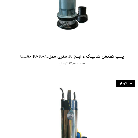
پمپ کفکش شانینگ 2 اینچ 16 متری مدلQDX- 10-16-75
۱۲,۸۰۰,۰۰۰ تومان
فلوتردار