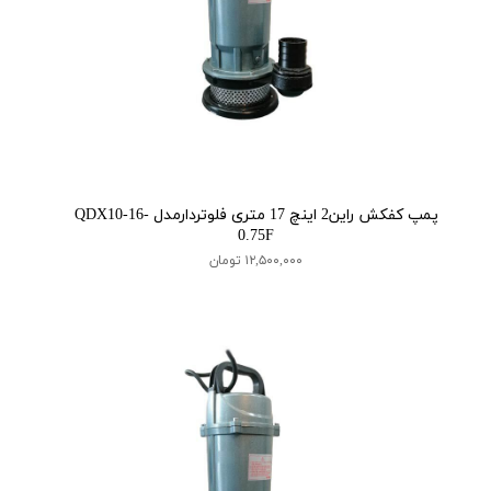
پمپ کفکش راین2 اینچ 17 متری فلوتردارمدل QDX10-16-
0.75F
۱۲,۵۰۰,۰۰۰ تومان