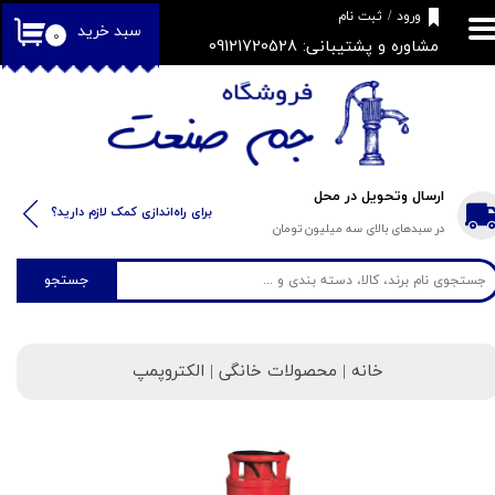
​فروشگاه جم صنعت
ورود
/
ثبت نام
سبد خرید
۰
مشاوره و پشتیبانی: 09121720528
حساب کاربری من
تغییر گذر واژه
سفارشات
خروج از حساب کاربری
ارسال وتحویل در محل
​​برای راه‌اندازی کمک لازم دارید؟
در سبدهای بالای سه میلیون تومان
جستجو
خانه
| محصولات خانگی | الکتروپمپ