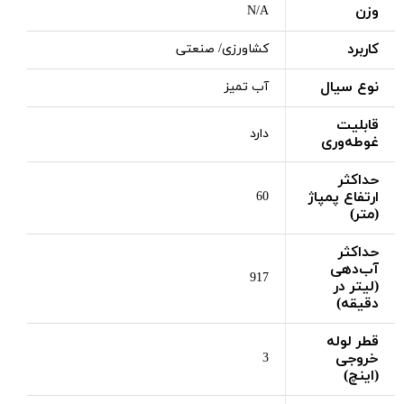
وزن
N/A
کاربرد
کشاورزی/ صنعتی
نوع سیال
آب تمیز
قابلیت
دارد
غوطه‌وری
حداکثر
ارتفاع پمپاژ
60
(متر)
حداکثر
آب‌دهی
917
(لیتر در
دقیقه)
قطر لوله
خروجی
3
(اینچ)