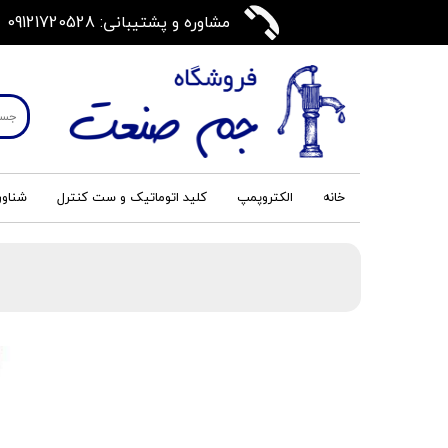
مشاوره و پشتیبانی: 09121720528
خانه
الکتروپمپ
کلید اتوماتیک و ست کنترل
شناور