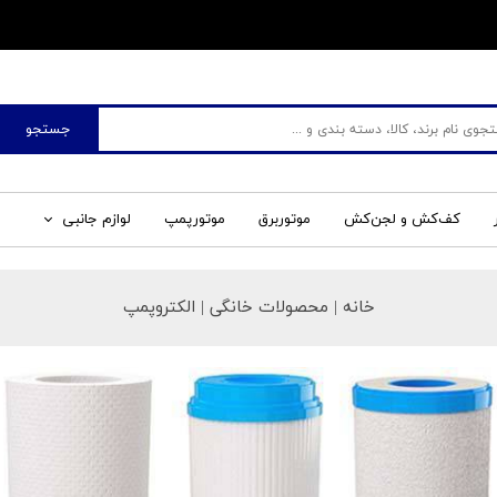
​فروشگاه جم صنعت
جستجو
کف‌کش و لجن‌کش
موتوربرق
موتورپمپ
لوازم جانبی
خانه
| محصولات خانگی | الکتروپمپ