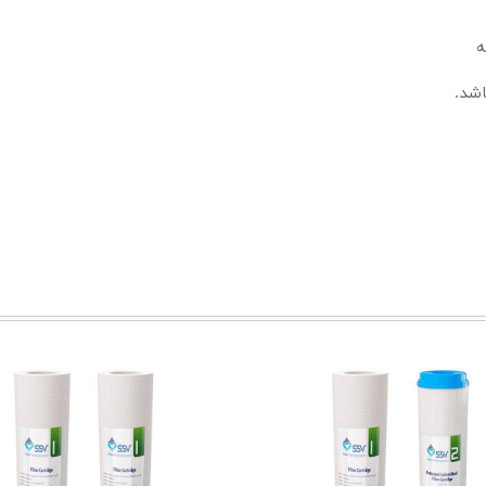
ه
شد.