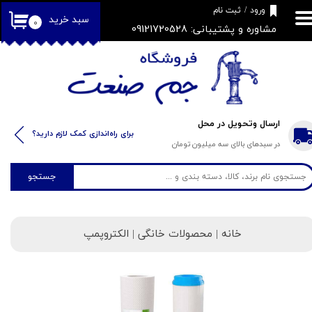
​فروشگاه جم صنعت
ورود
/
ثبت نام
سبد خرید
۰
مشاوره و پشتیبانی: 09121720528
حساب کاربری من
تغییر گذر واژه
سفارشات
خروج از حساب کاربری
ارسال وتحویل در محل
​​برای راه‌اندازی کمک لازم دارید؟
در سبدهای بالای سه میلیون تومان
جستجو
خانه
| محصولات خانگی | الکتروپمپ