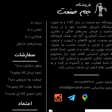
فروشگاه جم صنعت در سال 1385 و به صورت
درباره ما
روشگاه فیزیکی فعالیت خود را در زمینه
تماس با ما
شاوره و فروش پمپ‌های خانگی و ماشین
لات سبک کشاورزی آغاز کرد. هدف فروشگاه
همکاری با ما
م صنعت، توزیع کالاهای با کیفیت و مرغوب
پرسش‌های متداول
اخلی و خارجی با قیمت مناسب به مصرف
ننده نهایی می باشد و در همین راستا اقدام
سفارشات
ه فروش اینترنتی اقلام مورد نیاز بخشهای
ختلف خانگی، کشاورزی و صنعتی کرده است
ا دامنه فعالیت خود را گسترده تر کرده و به
چطور سفارش بدم؟
قصی نقاط کشور نیز خدمات رسانی بکند.
نحوه ارسال کالا چطوره؟
ضمانت چه شرایطی داره؟
ماره تماس: 88843907-021
شرایط عودت کالا چجوریه؟
یمیل پشتیبانی: info[at]jamsanat.com
زمان تحویل کالا کی هست؟
اعتماد