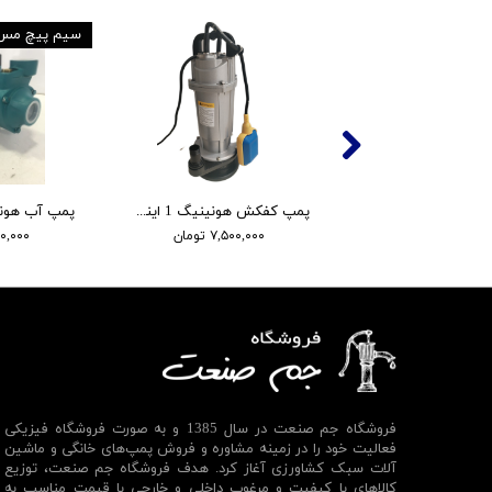
سیم پیچ مس
پمپ کفکش هونینیگ 1 اینچ. 16 متری مدل QDX1.5-16-37F
۷,۵۰۰,۰۰۰ تومان
۵,۲۰۰,۰۰۰
فروشگاه جم صنعت در سال 1385 و به صورت فروشگاه فیزیکی
فعالیت خود را در زمینه مشاوره و فروش پمپ‌های خانگی و ماشین
آلات سبک کشاورزی آغاز کرد. هدف فروشگاه جم صنعت، توزیع
کالاهای با کیفیت و مرغوب داخلی و خارجی با قیمت مناسب به