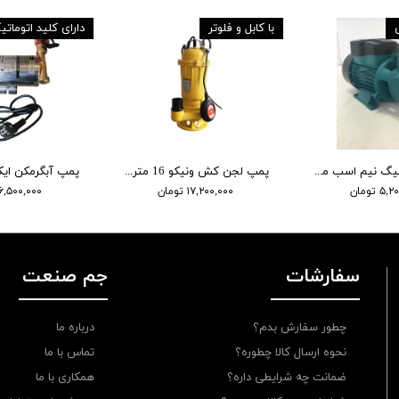
با کابل و فلوتر
دارای کلید اتومات
پمپ آب هونیگ نیم اسب مدل QB60 سیم مس
پمپ لجن کش ونیکو 16 متری 2 اینچ مدل WQD10-16-0.75F
 تومان
۱۷,۲۰۰,۰۰۰ تومان
۶,۵۰۰,۰۰۰ تومان
سفارشات
جم صنعت
چطور سفارش بدم؟
درباره ما
نحوه ارسال کالا چطوره؟
تماس با ما
ضمانت چه شرایطی داره؟
همکاری با ما