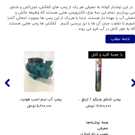
در این نوشتار کوتاه به معرفی هر یک از پمپ های کفکش، لجن‌کش و شناور
می پردازیم. تمام این سه نوع، الکتروپمپ هایی هستند که وظیفه مکش و
دهش آب را عهده دار هستند. ابتدا با هریک از این پمپ ها بصورت اجمالی آشنا
شویم تا تفاوت میان آن ها را نیز بررسی کنیم. کفکش ها پمپ هایی هستند
که به طور کامل در آب فرو می روند …
ادامه مطلب
سیم پیچ مس
با پروانه باکالیت
با ج
پمپ آب اوربیت یک اسب محیطی مدل QB80
پمپ آب اسکوار دو اسب دو پروانه مدلIB210-P
۹,۲۰۰,۰۰۰ تومان
۲۱,۰۰۰,۰۰۰ تومان
همه نوشته‌ها
معرفی
نصب و راه اندازی