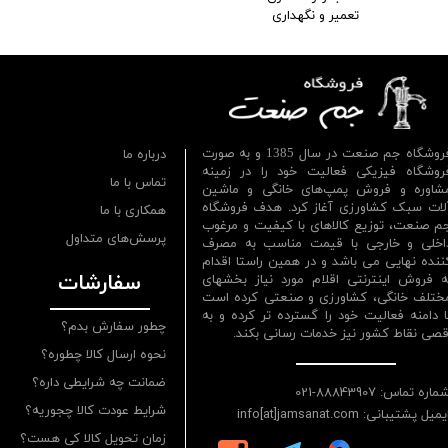
تعمیر و نگهداری
فروشگاه جم صنعت در سال 1385 و به صورت
درباره ما
روشگاه فیزیکی فعالیت خود را در زمینه
تماس با ما
شاوره و فروش پمپ‌های خانگی و ماشین
لات سبک کشاورزی آغاز کرد. هدف فروشگاه
همکاری با ما
م صنعت، توزیع کالاهای با کیفیت و مرغوب
پرسش‌های متداول
اخلی و خارجی با قیمت مناسب به مصرف
ننده نهایی می باشد و در همین راستا اقدام
سفارشات
ه فروش اینترنتی اقلام مورد نیاز بخشهای
ختلف خانگی، کشاورزی و صنعتی کرده است
ا دامنه فعالیت خود را گسترده تر کرده و به
چطور سفارش بدم؟
قصی نقاط کشور نیز خدمات رسانی بکند.
نحوه ارسال کالا چطوره؟
ضمانت چه شرایطی داره؟
ماره تماس: 88843907-021
شرایط عودت کالا چجوریه؟
یمیل پشتیبانی: info[at]jamsanat.com
زمان تحویل کالا کی هست؟