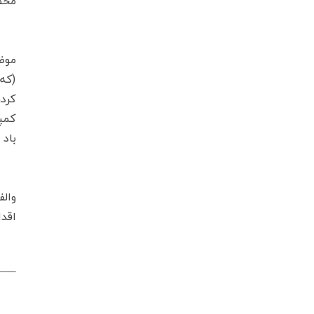
مخص
شای
موضو
(که
کرد
کمپر
باد د
مور
وال
اقدام