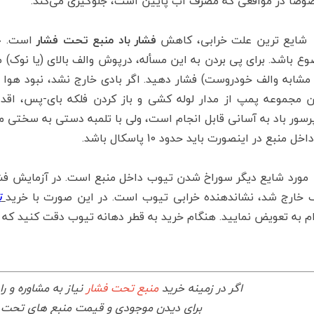
وصاً در مواقعی که مصرف آب پایین است، جلوگیری می‌کند.
ع ترین علت خرابی، کاهش
فشار باد منبع تحت فشار
است.
خ
ع باشد. برای پی بردن به این مسأله، درپوش والف بالای (یا نوک) منب
 مشابه والف خودروست) فشار دهید. اگر بادی خارج نشد، نبود هوا 
ن مجموعه پمپ از مدار لوله کشی و باز کردن فلکه بای-پس، اقدام
سور باد به آسانی قابل انجام است، ولی با تلمبه دستی به سختی می
اخل منبع در اینصورت باید حدود 10 پاسکال باشد.
د شایع دیگر سوراخ شدن تیوب داخل منبع است. در آزمایش فشردن
ف خارج شد، نشاندهنده خرابی تیوب است. در این صورت با خرید
ت
 به تعویض نمایید. هنگام خرید به قطر دهانه تیوب دقت کنید که معمولاً 80 یا 90 سانت
اگر در زمینه خرید
منبع تحت فشار
نیاز به مشاوره و ر
برای دیدن موجودی و قیمت منبع های تحت