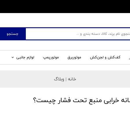
​فروشگاه جم صنعت
جستجو
کف‌کش و لجن‌کش
موتوربرق
موتورپمپ
لوازم جانبی
خانه |
وبلاگ
انه خرابی منبع تحت فشار چیست؟
ر ۱۳۹۹
تعمیر و نگهداری
،
همه نوشته‌ها