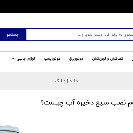
​فروشگاه جم صنعت
جستجو
کف‌کش و لجن‌کش
موتوربرق
موتورپمپ
لوازم جانبی
خانه |
وبلاگ
وم نصب منبع ذخیره آب چیست؟
ر ۱۳۹۹
معرفی
،
نصب و راه اندازی
،
همه نوشته‌ها