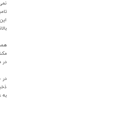
نمی
تام
این
بالا
همچ
مکش 
در د
در 
ذخی
به ع